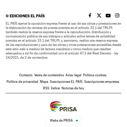
©
EDICIONES EL PAÍS
EL PAÍS BRASIL EN
EL PAÍS BRASI
EL PAÍS B
EL PA
EL PAÍS ejerce la oposición expresa frente al uso de sus obras y prestaciones en
la elaboración de revistas de prensa prevista en el artículo 32.1 del TRLPI;
también realiza la reserva expresa frente a la reproducción, distribución y
comunicación pública de sus trabajos y artículos sobre temas de actualidad
prevista en el artículo 33.1 del TRLPI; y, asimismo, realiza una reserva expresa
de las reproducciones y usos de las obras y otras prestaciones accesibles desde
este sitio web a medios de lectura mecánica u otros medios que resulten
adecuados a tal fin de conformidad con el artículo 67.3 del Real Decreto - ley
24/2021, de 2 de noviembre
Contacto
Venta de contenidos
Aviso legal
Política cookies
Política de privacidad
Mapa
Suscripciones EL PAÍS
Suscripciones empresas
RSS
Índice
Noticias de hoy
Webs de PRISA