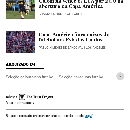
Colômbia vence os EUA por 2 a 0 na
abertura da Copa América
GUSTAVO MONIZ
| SÃO PAULO
Copa América finca raízes do
futebol nos Estados Unidos
PABLO XIMÉNEZ DE SANDOVAL
| LOS ANGELES
ARQUIVADO EM
Seleção colombiana futebol
Seleção paraguaia futebol
Copa América 2016
Copa América
Futebol
Competições
Seleção colombiana
Seleções esportivas
Adere a
Mais informações
Esportes
Selección paraguaya
aquí
Si está interesado en licenciar este contenido, pinche