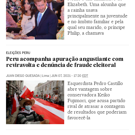
Elizabeth. Uma alcunha que
a rainha usava
principalmente na juventude
e no âmbito familiar e pela
qual seu marido, o príncipe
Philip, a chamava
ELEIÇÕES PERU
Peru acompanha apuração angustiante com
reviravolta e denúncia de fraude eleitoral
JUAN DIEGO QUESADA
|
Lima
|
JUN 07, 2021 - 17:20
EDT
Esquerdista Pedro Castillo
abre vantagem sobre
conservadora Keiko
Fujimori, que acusa partido
rival de atrasar a contagem
de resultados que poderiam
favorecê-la