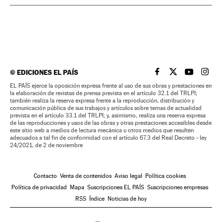
©
EDICIONES EL PAÍS
EL PAÍS BRASIL EN
EL PAÍS BRASI
EL PAÍS B
EL PA
EL PAÍS ejerce la oposición expresa frente al uso de sus obras y prestaciones en
la elaboración de revistas de prensa prevista en el artículo 32.1 del TRLPI;
también realiza la reserva expresa frente a la reproducción, distribución y
comunicación pública de sus trabajos y artículos sobre temas de actualidad
prevista en el artículo 33.1 del TRLPI; y, asimismo, realiza una reserva expresa
de las reproducciones y usos de las obras y otras prestaciones accesibles desde
este sitio web a medios de lectura mecánica u otros medios que resulten
adecuados a tal fin de conformidad con el artículo 67.3 del Real Decreto - ley
24/2021, de 2 de noviembre
Contacto
Venta de contenidos
Aviso legal
Política cookies
Política de privacidad
Mapa
Suscripciones EL PAÍS
Suscripciones empresas
RSS
Índice
Noticias de hoy