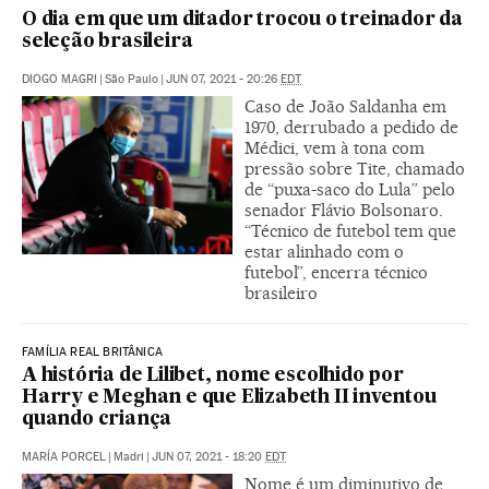
O dia em que um ditador trocou o treinador da
seleção brasileira
DIOGO MAGRI
|
São Paulo
|
JUN 07, 2021 - 20:26
EDT
Caso de João Saldanha em
1970, derrubado a pedido de
Médici, vem à tona com
pressão sobre Tite, chamado
de “puxa-saco do Lula” pelo
senador Flávio Bolsonaro.
“Técnico de futebol tem que
estar alinhado com o
futebol”, encerra técnico
brasileiro
FAMÍLIA REAL BRITÂNICA
A história de Lilibet, nome escolhido por
Harry e Meghan e que Elizabeth II inventou
quando criança
MARÍA PORCEL
|
Madri
|
JUN 07, 2021 - 18:20
EDT
Nome é um diminutivo de