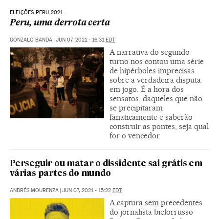
ELEIÇÕES PERU 2021
Peru, uma derrota certa
GONZALO BANDA
|
JUN 07, 2021 - 16:31
EDT
A narrativa do segundo
turno nos contou uma série
de hipérboles imprecisas
sobre a verdadeira disputa
em jogo. É a hora dos
sensatos, daqueles que não
se precipitaram
fanaticamente e saberão
construir as pontes, seja qual
for o vencedor
Perseguir ou matar o dissidente sai grátis em
várias partes do mundo
ANDRÉS MOURENZA
|
JUN 07, 2021 - 15:22
EDT
A captura sem precedentes
do jornalista bielorrusso