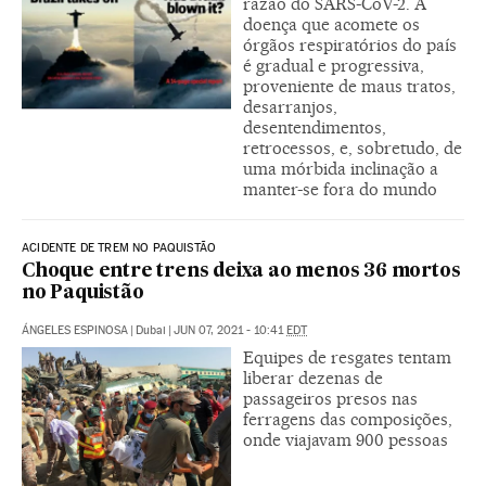
razão do SARS-CoV-2. A
doença que acomete os
órgãos respiratórios do país
é gradual e progressiva,
proveniente de maus tratos,
desarranjos,
desentendimentos,
retrocessos, e, sobretudo, de
uma mórbida inclinação a
manter-se fora do mundo
ACIDENTE DE TREM NO PAQUISTÃO
Choque entre trens deixa ao menos 36 mortos
no Paquistão
ÁNGELES ESPINOSA
|
Dubai
|
JUN 07, 2021 - 10:41
EDT
Equipes de resgates tentam
liberar dezenas de
passageiros presos nas
ferragens das composições,
onde viajavam 900 pessoas