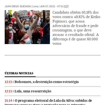
JUAN DIEGO QUESADA
|
Lima
|
JUN 07, 2021 - 07:01
EDT
Candidato obtém 50,18% dos
votos contra 49,82% de Keiko
Fujimori, que acusa
adversário de fraude e pede
recontagem, o que deve
atrasar o resultado oficial. A
diferença é de quase 60.000
votos
ÚLTIMAS NOTICIAS
Bolsonaro, a destruição como estratégia
12:15
Lula, uma ressurreição
12:15
O programa eleitoral de Lula da Silva: subidas de
21:14
impostos para os ricos e proteção para as minorias