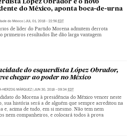
rdista López Obrador é o novo
dente do México, aponta boca-de-urna
dade do México
|
JUL 01, 2018 - 22:56
EDT
rios de líder do Partido Morena admitem derrota
o primeiros resultados lhe dão larga vantagem
acidade do esquerdista López Obrador,
eve chegar ao poder no México
VA-HERZOG MÁRQUEZ
|
JUN 30, 2018 - 09:34
EDT
ndidato do Morena à presidência do México vencer neste
, sua história será a de alguém que sempre acreditou na
sa e, acima de tudo, em si mesmo. Não tem nem
os nem companheiros, e colocará todos à prova