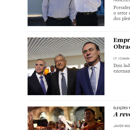
FRANCESC
Preside
o setor 
dos plei
Empre
Obrad
I.F.
|
Cidade
Dois la
encenam
ELEIÇÕES 
A rev
JAVIER M