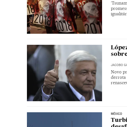
‘Tsunam
promess
igualitár
López
sobre
JACOBO G
Novo pr
derrota
renasce
MÉXICO
Turbi
desaf