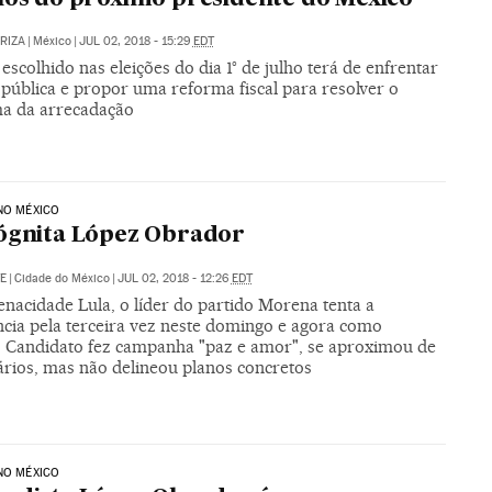
ARIZA
|
México
|
JUL 02, 2018 - 15:29
EDT
scolhido nas eleições do dia 1° de julho terá de enfrentar
 pública e propor uma reforma fiscal para resolver o
a da arrecadação
NO MÉXICO
ógnita López Obrador
TE
|
Cidade do México
|
JUL 02, 2018 - 12:26
EDT
nacidade Lula, o líder do partido Morena tenta a
ncia pela terceira vez neste domingo e agora como
o. Candidato fez campanha "paz e amor", se aproximou de
rios, mas não delineou planos concretos
NO MÉXICO