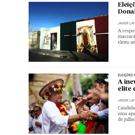
Eleiç
Dona
JAVIER LA
A respo
marcará
eleito 
ELEIÇÕES 
A ine
elite
JAVIER LA
Candida
uma apr
de julh