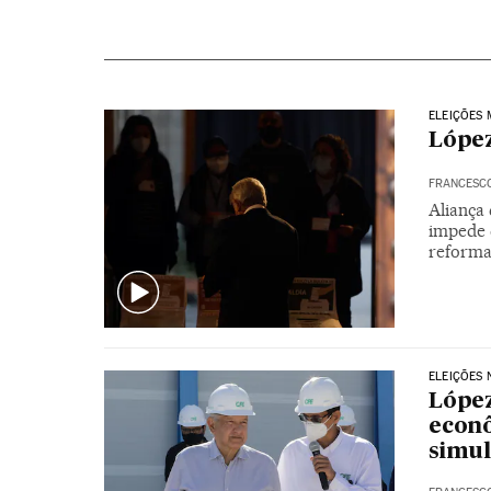
ELEIÇÕES 
Lópe
FRANCESC
Aliança 
impede 
reforma
ELEIÇÕES 
López
econô
simul