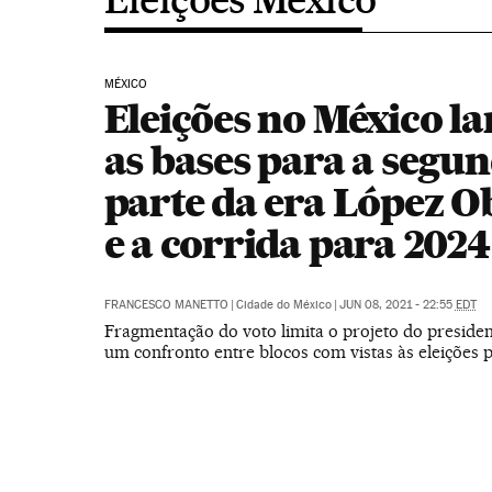
MÉXICO
Eleições no México l
as bases para a segu
parte da era López 
e a corrida para 2024
FRANCESCO MANETTO
|
Cidade do México
|
JUN 08, 2021 - 22:55
EDT
Fragmentação do voto limita o projeto do presiden
um confronto entre blocos com vistas às eleições p