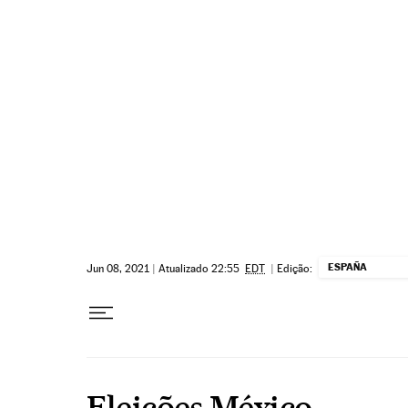
Pular para o conteúdo
ESPAÑA
Jun 08, 2021
|
Atualizado 22:55
EDT
|
Edição:
Eleições México