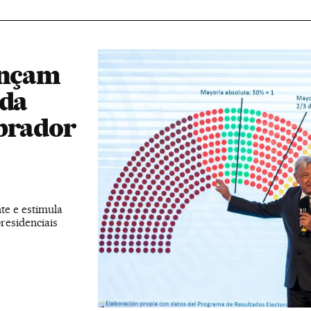
ançam
nda
Obrador
te e estimula
residenciais