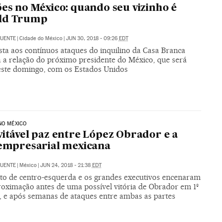
ões no México: quando seu vizinho é
ld Trump
FUENTE
|
Cidade do México
|
JUN 30, 2018 - 09:26
EDT
sta aos contínuos ataques do inquilino da Casa Branca
 a relação do próximo presidente do México, que será
neste domingo, com os Estados Unidos
NO MÉXICO
vitável paz entre López Obrador e a
 empresarial mexicana
FUENTE
|
México
|
JUN 24, 2018 - 21:38
EDT
to de centro-esquerda e os grandes executivos encenaram
oximação antes de uma possível vitória de Obrador em 1º
o, e após semanas de ataques entre ambas as partes