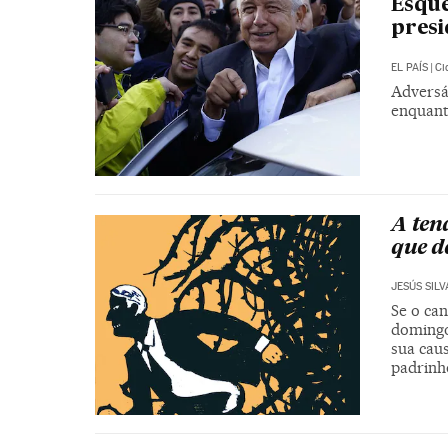
Esque
presi
EL PAÍS
|
Ci
Adversá
enquant
A ten
que d
JESÚS SIL
Se o ca
domingo
sua cau
padrinh