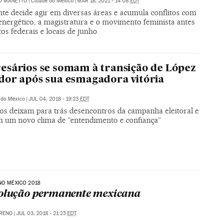
O MANETTO
|
Cidade do México
|
MAR 18, 2021 - 14:08
EDT
nte decide agir em diversas áreas e acumula conflitos com
energético, a magistratura e o movimento feminista antes
tos federais e locais de junho
sários se somam à transição de López
or após sua esmagadora vitória
 do México
|
JUL 04, 2018 - 19:23
EDT
dos deixam para trás desencontros da campanha eleitoral e
 um novo clima de “entendimento e confiança”
NO MÉXICO 2018
olução permanente mexicana
ORENO
|
JUL 03, 2018 - 21:23
EDT