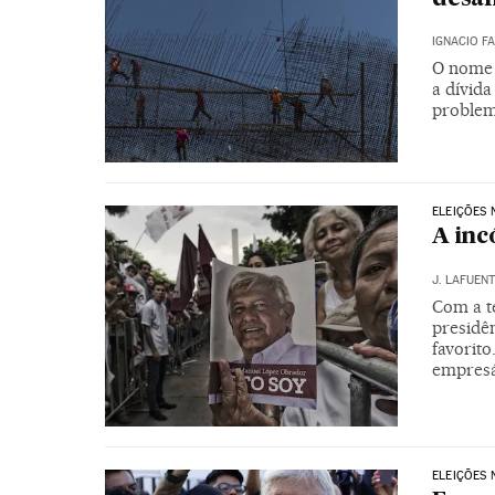
IGNACIO F
O nome e
a dívida
problem
ELEIÇÕES 
A inc
J. LAFUEN
Com a te
presidê
favorit
empresá
ELEIÇÕES 