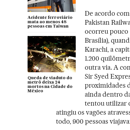
De acordo com 
Acidente ferroviário
Pakistan Railwa
mata ao menos 48
pessoas em Taiwan
ocorreu pouco 
Brasília), quan
Karachi, a capi
1.200 quilômetr
outra via. A c
Sir Syed Expres
Queda de viaduto do
metrô deixa 24
proximidades da
mortos na Cidade do
México
ainda dentro d
tentou utilizar
atingiu os vagões atrave
todo, 900 pessoas viajav