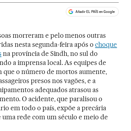
Añadir EL PAÍS en Google
ales
soas morreram e pelo menos outras
ridas nesta segunda-feira após o
choque
s
na província de Sindh, no sul do
undo a imprensa local. As equipes de
m que o número de mortos aumente,
assageiros presos nos vagões, e a
uipamentos adequados atrasou as
amento. O acidente, que paralisou o
ário em todo o país, expõe a precária
 uma rede com um século e meio de