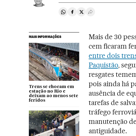
Compartir en Whatsapp
Compartir en Facebook
Compartir en Twitter
Desplegar Redes Soci
Mais de 30 pes
MAIS INFORMAÇÕES
cem ficaram fe
entre dois tren
Paquistão
, seg
resgates teme
pois ainda há p
Trens se chocam em
ausência de eq
estação no Rio e
deixam ao menos sete
feridos
tarefas de salv
tráfego ferrovi
manutenção de
antiguidade.