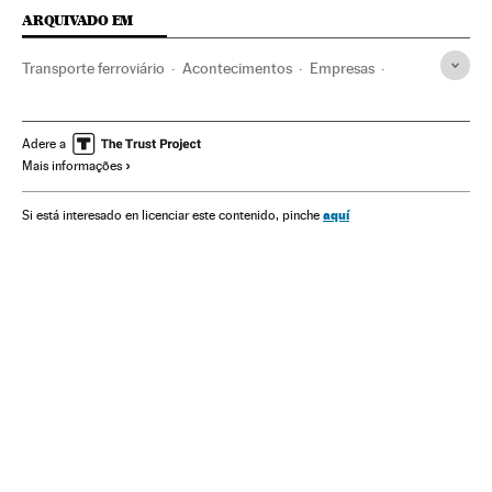
ARQUIVADO EM
Transporte ferroviário
Acontecimentos
Empresas
Transporte
Economia
Choque trens
Odebrecht
Acidentes ferroviários
Acidentes
Brasil
Adere a
Mais informações
América do Sul
América Latina
Trens
América
aquí
Si está interesado en licenciar este contenido, pinche