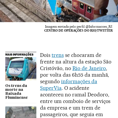
Imagem enviada pelo perfil @Informacoes_RJ.
CENTRO DE OPERAÇÕES DO RIO/TWITTER
Dois
trens
se chocaram de
MAIS INFORMAÇÕES
frente na altura da estação São
Cristóvão, no
Rio de Janeiro
,
por volta das 6h55 da manhã,
segundo
informações da
Os trens da
SuperVia
. O acidente
morte na
aconteceu no ramal Deodoro,
Baixada
Fluminense
entre um comboio de serviços
da empresa e um trem de
passageiros, que seguia em