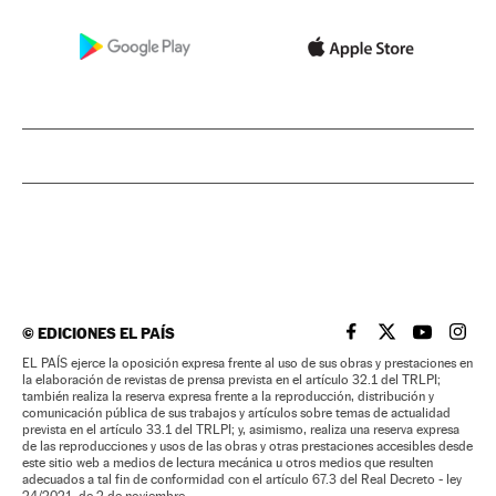
©
EDICIONES EL PAÍS
EL PAÍS BRASIL EN
EL PAÍS BRASI
EL PAÍS B
EL PA
EL PAÍS ejerce la oposición expresa frente al uso de sus obras y prestaciones en
la elaboración de revistas de prensa prevista en el artículo 32.1 del TRLPI;
también realiza la reserva expresa frente a la reproducción, distribución y
comunicación pública de sus trabajos y artículos sobre temas de actualidad
prevista en el artículo 33.1 del TRLPI; y, asimismo, realiza una reserva expresa
de las reproducciones y usos de las obras y otras prestaciones accesibles desde
este sitio web a medios de lectura mecánica u otros medios que resulten
adecuados a tal fin de conformidad con el artículo 67.3 del Real Decreto - ley
24/2021, de 2 de noviembre