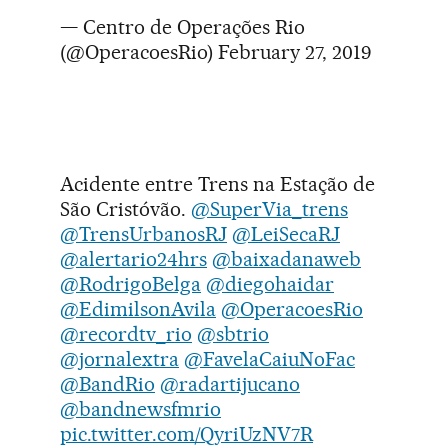
— Centro de Operações Rio
(@OperacoesRio)
February 27, 2019
Acidente entre Trens na Estação de
São Cristóvão.
@SuperVia_trens
@TrensUrbanosRJ
@LeiSecaRJ
@alertario24hrs
@baixadanaweb
@RodrigoBelga
@diegohaidar
@EdimilsonAvila
@OperacoesRio
@recordtv_rio
@sbtrio
@jornalextra
@FavelaCaiuNoFac
@BandRio
@radartijucano
@bandnewsfmrio
pic.twitter.com/QyriUzNV7R