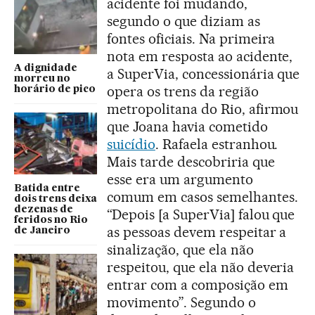
acidente foi mudando,
segundo o que diziam as
fontes oficiais. Na primeira
nota em resposta ao acidente,
A dignidade
a SuperVia, concessionária que
morreu no
opera os trens da região
horário de pico
metropolitana do Rio, afirmou
que Joana havia cometido
suicídio
. Rafaela estranhou.
Mais tarde descobriria que
esse era um argumento
Batida entre
comum em casos semelhantes.
dois trens deixa
dezenas de
“Depois [a SuperVia] falou que
feridos no Rio
as pessoas devem respeitar a
de Janeiro
sinalização, que ela não
respeitou, que ela não deveria
entrar com a composição em
movimento”. Segundo o