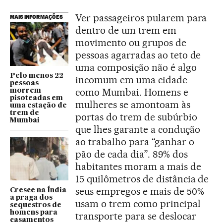
Ver passageiros pularem para
MAIS INFORMAÇÕES
dentro de um trem em
movimento ou grupos de
pessoas agarradas ao teto de
uma composição não é algo
Pelo menos 22
incomum em uma cidade
pessoas
como Mumbai. Homens e
morrem
pisoteadas em
mulheres se amontoam às
uma estação de
trem de
portas do trem de subúrbio
Mumbai
que lhes garante a condução
ao trabalho para “ganhar o
pão de cada dia”. 89% dos
habitantes moram a mais de
15 quilômetros de distância de
seus empregos e mais de 50%
Cresce na Índia
a praga dos
usam o trem como principal
sequestros de
homens para
transporte para se deslocar
casamentos