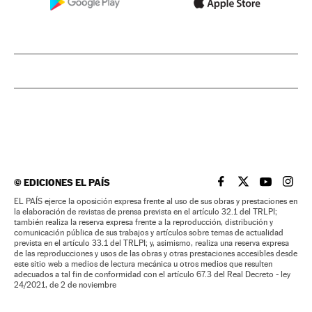
©
EDICIONES EL PAÍS
EL PAÍS BRASIL EN
EL PAÍS BRASI
EL PAÍS B
EL PA
EL PAÍS ejerce la oposición expresa frente al uso de sus obras y prestaciones en
la elaboración de revistas de prensa prevista en el artículo 32.1 del TRLPI;
también realiza la reserva expresa frente a la reproducción, distribución y
comunicación pública de sus trabajos y artículos sobre temas de actualidad
prevista en el artículo 33.1 del TRLPI; y, asimismo, realiza una reserva expresa
de las reproducciones y usos de las obras y otras prestaciones accesibles desde
este sitio web a medios de lectura mecánica u otros medios que resulten
adecuados a tal fin de conformidad con el artículo 67.3 del Real Decreto - ley
24/2021, de 2 de noviembre