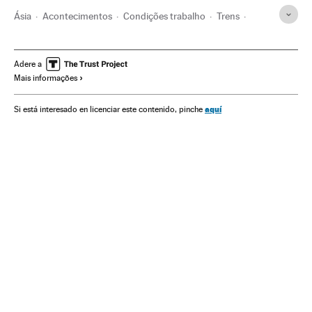
Ásia
Acontecimentos
Condições trabalho
Trens
Transporte ferroviário
Trabalho
Transporte
Problemas sociais
Sociedade
Bombaim
Adere a
Mais informações
Acidentes trabalhistas
Índia
Ásia meridional
Acidentes
Riscos trabalhistas
Pobreza
aquí
Si está interesado en licenciar este contenido, pinche
Segurança no trabalho
Acidentes trabalhistas
Mundo Global
Blogs