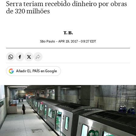
Serra teriam recebido dinheiro por obras
de 320 milhões
T. B.
São Paulo -
APR
19, 2017 - 09:27
EDT
Compartir en Whatsapp
Compartir en Facebook
Compartir en Twitter
Desplegar Redes Sociales
Añadir EL PAÍS en Google