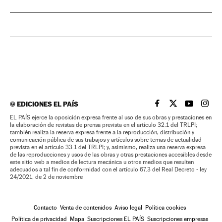
©
EDICIONES EL PAÍS
EL PAÍS BRASIL EN
EL PAÍS BRASI
EL PAÍS B
EL PA
EL PAÍS ejerce la oposición expresa frente al uso de sus obras y prestaciones en
la elaboración de revistas de prensa prevista en el artículo 32.1 del TRLPI;
también realiza la reserva expresa frente a la reproducción, distribución y
comunicación pública de sus trabajos y artículos sobre temas de actualidad
prevista en el artículo 33.1 del TRLPI; y, asimismo, realiza una reserva expresa
de las reproducciones y usos de las obras y otras prestaciones accesibles desde
este sitio web a medios de lectura mecánica u otros medios que resulten
adecuados a tal fin de conformidad con el artículo 67.3 del Real Decreto - ley
24/2021, de 2 de noviembre
Contacto
Venta de contenidos
Aviso legal
Política cookies
Política de privacidad
Mapa
Suscripciones EL PAÍS
Suscripciones empresas