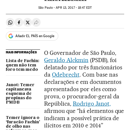
São Paulo -
APR
13, 2017 - 18:47
EDT
Compartir en Whatsapp
Compartir en Facebook
Compartir en Twitter
Desplegar Redes Sociales
Añadir EL PAÍS en Google
O Governador de São Paulo,
MAIS INFORMAÇÕES
Geraldo Alckmin
(PSDB), foi
Lista de Fachin:
quem não tem
delatado por três funcionários
foro tem medo
da
Odebrecht
. Com base nas
declarações e em documentos
Janot: Temer
apresentados por eles como
capitaneava
esquema de
prova, o procurador-geral da
propinas do
República,
Rodrigo Janot,
PMDB
afirmou que “há elementos que
indicam a possível prática de
Temer ignora o
‘furacão Fachin’
ilícitos em 2010 e 2014”
de olho nas