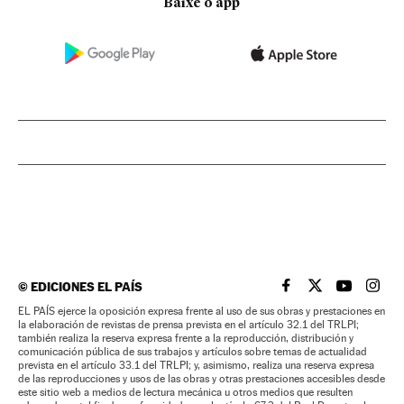
Baixe o app
©
EDICIONES EL PAÍS
EL PAÍS BRASIL EN
EL PAÍS BRASI
EL PAÍS B
EL PA
EL PAÍS ejerce la oposición expresa frente al uso de sus obras y prestaciones en
la elaboración de revistas de prensa prevista en el artículo 32.1 del TRLPI;
también realiza la reserva expresa frente a la reproducción, distribución y
comunicación pública de sus trabajos y artículos sobre temas de actualidad
prevista en el artículo 33.1 del TRLPI; y, asimismo, realiza una reserva expresa
de las reproducciones y usos de las obras y otras prestaciones accesibles desde
este sitio web a medios de lectura mecánica u otros medios que resulten