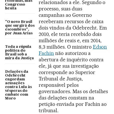
reformas, mas
relacionados a ele. Segundo o
Congresso
processo, suas duas
hesita
campanhas ao Governo
receberam recursos de caixa
"O novo Brasil
que surgirá dos
dois vindos da Odebrecht. Em
escombros",
2010, ele teria recebido dois
por Juan Arias
milhões de reais e, em 2014,
8,3 milhões. O ministro
Edson
Toda a cúpula
política do
Fachin
não autorizou a
Brasil sob a
mira da Justiça
abertura de inquérito contra
ele, já que sua investigação
corresponde ao Superior
Delações da
Odebrecht
Tribunal de Justiça,
engordam
acusações
responsável pelos
contra Lula às
governadores. Mas os detalhes
vésperas do
embate com
das delações constam na
Moro
petição enviada por Fachin ao
tribunal.