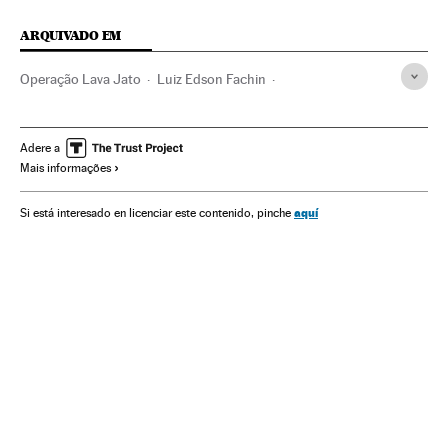
ARQUIVADO EM
Operação Lava Jato
Luiz Edson Fachin
Caso Odebrecht
STJ
Delação premiada
Odebrecht
Justiça Federal
Geraldo Alckmin
Estado São Paulo
Adere a
Mais informações
Construtoras
Subornos
Financiamento ilegal
Governadores
Corrupção política
Caixa dois
aquí
Si está interesado en licenciar este contenido, pinche
Tribunais
Governos estaduais
Brasil
Poder judicial
Força segurança
Administração Estado
Empresas
Administração pública
Economia
Política