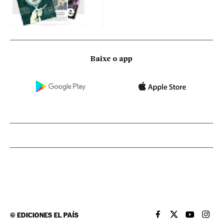
Baixe o app
©
EDICIONES EL PAÍS
EL PAÍS BRASIL EN
EL PAÍS BRASI
EL PAÍS B
EL PA