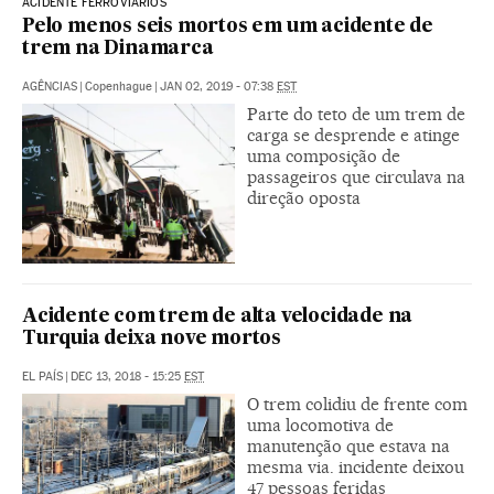
ACIDENTE FERROVIÁRIOS
Pelo menos seis mortos em um acidente de
trem na Dinamarca
AGÊNCIAS
|
Copenhague
|
JAN 02, 2019 - 07:38
EST
Parte do teto de um trem de
carga se desprende e atinge
uma composição de
passageiros que circulava na
direção oposta
Acidente com trem de alta velocidade na
Turquia deixa nove mortos
EL PAÍS
|
DEC 13, 2018 - 15:25
EST
O trem colidiu de frente com
uma locomotiva de
manutenção que estava na
mesma via. incidente deixou
47 pessoas feridas