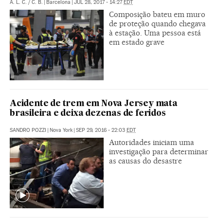
A. L. C.
/
C. B.
|
Barcelona
|
JUL 28, 2017 - 14:27
EDT
Composição bateu em muro
de proteção quando chegava
à estação. Uma pessoa está
em estado grave
Acidente de trem em Nova Jersey mata
brasileira e deixa dezenas de feridos
SANDRO POZZI
|
Nova York
|
SEP 29, 2016 - 22:03
EDT
Autoridades iniciam uma
investigação para determinar
as causas do desastre