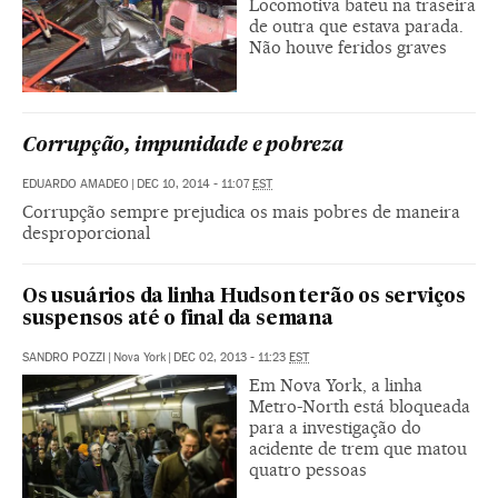
Locomotiva bateu na traseira
de outra que estava parada.
Não houve feridos graves
Corrupção, impunidade e pobreza
EDUARDO AMADEO
|
DEC 10, 2014 - 11:07
EST
Corrupção sempre prejudica os mais pobres de maneira
desproporcional
Os usuários da linha Hudson terão os serviços
suspensos até o final da semana
SANDRO POZZI
|
Nova York
|
DEC 02, 2013 - 11:23
EST
Em Nova York, a linha
Metro-North está bloqueada
para a investigação do
acidente de trem que matou
quatro pessoas