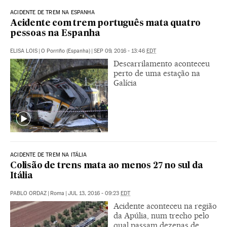
ACIDENTE DE TREM NA ESPANHA
Acidente com trem português mata quatro
pessoas na Espanha
ELISA LOIS
|
O Porriño (Espanha)
|
SEP 09, 2016 - 13:46
EDT
Descarrilamento aconteceu
perto de uma estação na
Galícia
ACIDENTE DE TREM NA ITÁLIA
Colisão de trens mata ao menos 27 no sul da
Itália
PABLO ORDAZ
|
Roma
|
JUL 13, 2016 - 09:23
EDT
Acidente aconteceu na região
da Apúlia, num trecho pelo
qual passam dezenas de