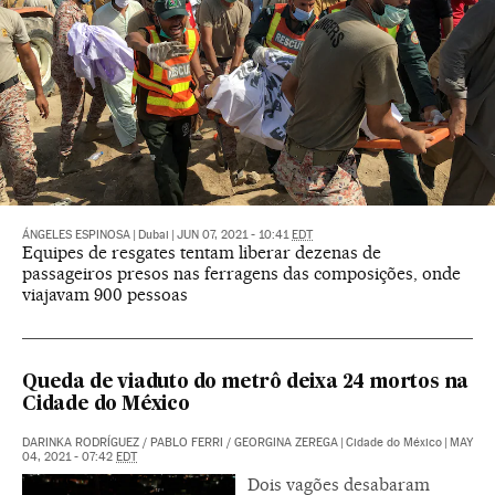
ÁNGELES ESPINOSA
|
Dubai
|
JUN 07, 2021 - 10:41
EDT
Equipes de resgates tentam liberar dezenas de
passageiros presos nas ferragens das composições, onde
viajavam 900 pessoas
Queda de viaduto do metrô deixa 24 mortos na
Cidade do México
DARINKA RODRÍGUEZ
/
PABLO FERRI
/
GEORGINA ZEREGA
|
Cidade do México
|
MAY
04, 2021 - 07:42
EDT
Dois vagões desabaram