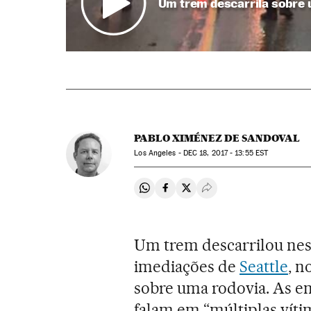
Um trem descarrila sobre 
PABLO XIMÉNEZ DE SANDOVAL
Los Angeles -
DEC
18, 2017 - 13:55
EST
Compartir en Whatsapp
Compartir en Facebook
Compartir en Twitter
Desplegar Redes Soci
Um trem descarrilou nes
imediações de
Seattle
, n
sobre uma rodovia. As emi
falam em “múltiplas víti