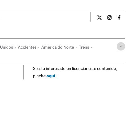
a
Internacional El Pa
Internacional
Internac
 Unidos
Acidentes
América do Norte
Trens
erroviário
Transporte
Si está interesado en licenciar este contenido,
aquí
pinche