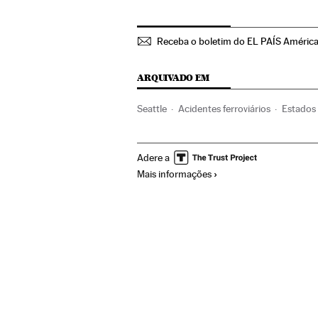
Receba o boletim do EL PAÍS Améric
ARQUIVADO EM
Seattle
Acidentes ferroviários
Estados
Acontecimentos
América
Transporte f
Adere a
Mais informações