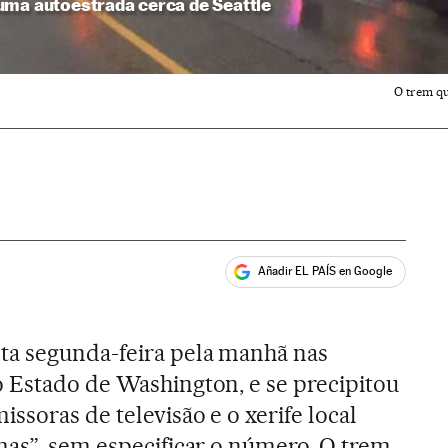
uma autoestrada cerca de Seattle
O trem qu
Añadir EL PAÍS en Google
ales
ta segunda-feira pela manhã nas
o Estado de Washington, e se precipitou
ssoras de televisão e o xerife local
mas”, sem especificar o número. O trem