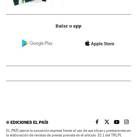
Baixe o app
©
EDICIONES EL PAÍS
EL PAÍS BRASIL EN
EL PAÍS BRASI
EL PAÍS B
EL PA
EL PAÍS ejerce la oposición expresa frente al uso de sus obras y prestaciones en
la elaboración de revistas de prensa prevista en el artículo 32.1 del TRLPI;