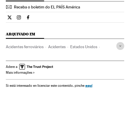
Receba o boletim do EL PAÍS América
Internacional El País Brasil en Twitter
Internacional El País Brasil en Instagram
Internacional El País Brasil en Facebook
ARQUIVADO EM
Acidentes ferroviários
Acidentes
Estados Unidos
América do Norte
Acontecimentos
América
Trens
Transporte ferroviário
Transporte
Adere a
Mais informações
aquí
Si está interesado en licenciar este contenido, pinche