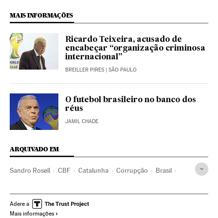
MAIS INFORMAÇÕES
Ricardo Teixeira, acusado de
encabeçar “organização criminosa
internacional”
BREILLER PIRES
| SÃO PAULO
O futebol brasileiro no banco dos
réus
JAMIL CHADE
ARQUIVADO EM
Sandro Rosell
CBF
Catalunha
Corrupção
Brasil
Federaciones deportivas
Futebol
América do Sul
América Latina
Organizações desportivas
Delitos
Adere a
Mais informações