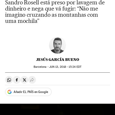
Sandro Rosell está preso por lavagem de
dinheiro e nega que vá fugir: “Não me
imagino cruzando as montanhas com
uma mochila”
JESÚS GARCÍA BUENO
Barcelona -
JUN
13, 2018 - 15:24
EDT
Compartir en Whatsapp
Compartir en Facebook
Compartir en Twitter
Desplegar Redes Sociales
Añadir EL PAÍS en Google