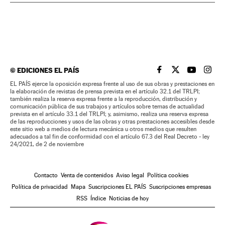
©
EDICIONES EL PAÍS
EL PAÍS BRASIL EN
EL PAÍS BRASI
EL PAÍS B
EL PA
EL PAÍS ejerce la oposición expresa frente al uso de sus obras y prestaciones en
la elaboración de revistas de prensa prevista en el artículo 32.1 del TRLPI;
también realiza la reserva expresa frente a la reproducción, distribución y
comunicación pública de sus trabajos y artículos sobre temas de actualidad
prevista en el artículo 33.1 del TRLPI; y, asimismo, realiza una reserva expresa
de las reproducciones y usos de las obras y otras prestaciones accesibles desde
este sitio web a medios de lectura mecánica u otros medios que resulten
adecuados a tal fin de conformidad con el artículo 67.3 del Real Decreto - ley
24/2021, de 2 de noviembre
Contacto
Venta de contenidos
Aviso legal
Política cookies
Política de privacidad
Mapa
Suscripciones EL PAÍS
Suscripciones empresas
RSS
Índice
Noticias de hoy