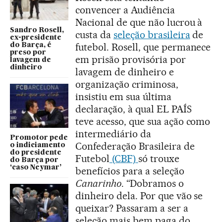
convencer a Audiência
Nacional de que não lucrou à
Sandro Rosell,
custa da
seleção brasileira
de
ex-presidente
futebol. Rosell, que permanece
do Barça, é
preso por
em prisão provisória por
lavagem de
dinheiro
lavagem de dinheiro e
organização criminosa,
insistiu em sua última
declaração, à qual EL PAÍS
teve acesso, que sua ação como
intermediário da
Promotor pede
Confederação Brasileira de
o indiciamento
do presidente
Futebol
(CBF)
só trouxe
do Barça por
‘caso Neymar’
benefícios para a seleção
Canarinho
. “Dobramos o
dinheiro dela. Por que vão se
queixar? Passaram a ser a
seleção mais bem paga do