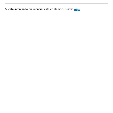
América
Esportes
Espanha
Justiça
aquí
Si está interesado en licenciar este contenido, pinche