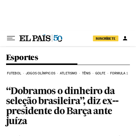
Pular para o conteúdo
SUSCRÍBETE
Esportes
FUTEBOL
JOGOS OLÍMPICOS
ATLETISMO
TÊNIS
GOLFE
FORMULA 1
“Dobramos o dinheiro da
seleção brasileira”, diz ex--
presidente do Barça ante
juíza