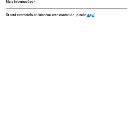
Mais informações
América do Sul
América Latina
Esportes
América
Espanha
aquí
Si está interesado en licenciar este contenido, pinche