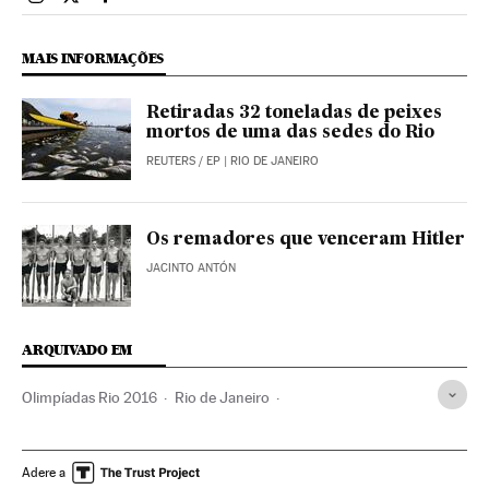
Esportes El País Brasil en Instagram
Esportes El País Brasil en Twitter
Esportes El País Brasil en Facebook
MAIS INFORMAÇÕES
Retiradas 32 toneladas de peixes
mortos de uma das sedes do Rio
REUTERS
/
EP
| RIO DE JANEIRO
Os remadores que venceram Hitler
JACINTO ANTÓN
ARQUIVADO EM
Olimpíadas Rio 2016
Rio de Janeiro
Estado Rio de Janeiro
Catalunha
Jogos Olímpicos
Vela
Brasil
Esportes aquáticos
Competições
Adere a