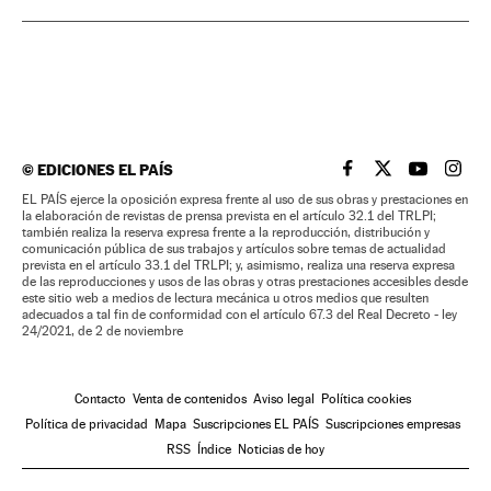
©
EDICIONES EL PAÍS
EL PAÍS BRASIL EN
EL PAÍS BRASI
EL PAÍS B
EL PA
EL PAÍS ejerce la oposición expresa frente al uso de sus obras y prestaciones en
la elaboración de revistas de prensa prevista en el artículo 32.1 del TRLPI;
también realiza la reserva expresa frente a la reproducción, distribución y
comunicación pública de sus trabajos y artículos sobre temas de actualidad
prevista en el artículo 33.1 del TRLPI; y, asimismo, realiza una reserva expresa
de las reproducciones y usos de las obras y otras prestaciones accesibles desde
este sitio web a medios de lectura mecánica u otros medios que resulten
adecuados a tal fin de conformidad con el artículo 67.3 del Real Decreto - ley
24/2021, de 2 de noviembre
Contacto
Venta de contenidos
Aviso legal
Política cookies
Política de privacidad
Mapa
Suscripciones EL PAÍS
Suscripciones empresas
RSS
Índice
Noticias de hoy