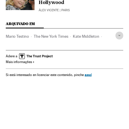
Hollywood
ÁLEX VICENTE
| PARIS
ARQUIVADO EM
Mario Testino
The New York Times
Kate Middleton
Princípe Harry
Agressões sexuais
Moda
Crimes sexuais
Imprensa
Confeção
Delitos
Adere a
Mais informações
Indústria
Justiça
Meios comunicação
Comunicação
aquí
Si está interesado en licenciar este contenido, pinche