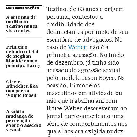
Testino, de 63 anos e origem
MAIS INFORMAÇÕES
peruana, contestou a
A arte nua de
um Mario
credibilidade dos
Testino nunca
denunciantes por meio de seu
visto antes
escritório de advogados. No
caso de
Weber
, não é a
Primeiro
retrato oficial
primeira acusação. No início
de Meghan
de dezembro, já tinha sido
Markle com o
príncipe Harry
acusado de agressão sexual
pelo modelo Jason Boyce. Na
Gisele
ocasião, 15 modelos
Bündchen fica
nua para a
masculinos em atividade ou
‘Vogue Brasil’
não que trabalharam com
Bruce Weber descreveram ao
A súbita
jornal norte-americano uma
mudança de
percepção
série de comportamentos nos
sobre o assédio
quais lhes era exigida nudez
sexual