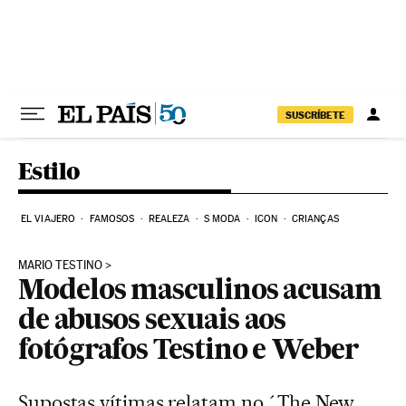
Pular para o conteúdo
SUSCRÍBETE
Estilo
EL VIAJERO
FAMOSOS
REALEZA
S MODA
ICON
CRIANÇAS
MARIO TESTINO
Modelos masculinos acusam
de abusos sexuais aos
fotógrafos Testino e Weber
Supostas vítimas relatam no ´The New