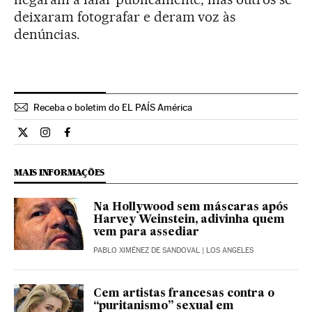
deixaram fotografar e deram voz às
denúncias.
Receba o boletim do EL PAÍS América
Estilo El País Brasil en Twitter
Estilo El País Brasil en Instagram
Estilo El País Brasil en Facebook
MAIS INFORMAÇÕES
Na Hollywood sem máscaras após
Harvey Weinstein, adivinha quem
vem para assediar
PABLO XIMÉNEZ DE SANDOVAL
| LOS ANGELES
Cem artistas francesas contra o
“puritanismo” sexual em