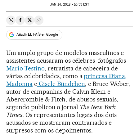
JAN
14, 2018 - 10:53
EST
Compartir en Whatsapp
Compartir en Facebook
Compartir en Twitter
Desplegar Redes Sociales
Añadir EL PAÍS en Google
Um amplo grupo de modelos masculinos e
assistentes acusaram os célebres fotógrafos
Mario Testino
, retratista de cabeceira de
várias celebridades, como a
princesa Diana,
Madonna
e
Gisele Bündchen
, e Bruce Weber,
autor de campanhas de Calvin Klein e
Abercrombie & Fitch, de abusos sexuais,
segundo publicou o jornal
The New York
Times
. Os representantes legais dos dois
acusados se mostraram contrariados e
surpresos com os depoimentos.