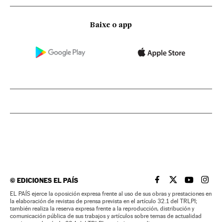
Baixe o app
©
EDICIONES EL PAÍS
EL PAÍS BRASIL EN
EL PAÍS BRASI
EL PAÍS B
EL PA
EL PAÍS ejerce la oposición expresa frente al uso de sus obras y prestaciones en
la elaboración de revistas de prensa prevista en el artículo 32.1 del TRLPI;
también realiza la reserva expresa frente a la reproducción, distribución y
comunicación pública de sus trabajos y artículos sobre temas de actualidad