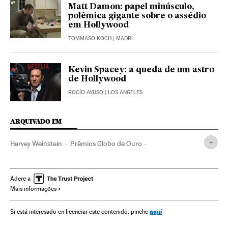
Matt Damon: papel minúsculo,
polêmica gigante sobre o assédio
em Hollywood
TOMMASO KOCH
| MADRI
Kevin Spacey: a queda de um astro
de Hollywood
ROCÍO AYUSO
| LOS ANGELES
ARQUIVADO EM
Harvey Weinstein
Prêmios Globo de Ouro
Resumo anual
Assédio sexual
Hollywood
Los Angeles
Cinema dos Estados Unidos
Prêmios cinema
Califórnia
Adere a
Mais informações
Estados Unidos
Crimes sexuais
Indústria Cinematográfica
América do Norte
Cinema
aquí
Si está interesado en licenciar este contenido, pinche
Delitos
América
Justiça
Meios comunicação