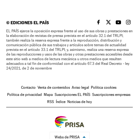
©
EDICIONES EL PAÍS
EL PAÍS BRASIL EN
EL PAÍS BRASI
EL PAÍS B
EL PA
EL PAÍS ejerce la oposición expresa frente al uso de sus obras y prestaciones en
la elaboración de revistas de prensa prevista en el artículo 32.1 del TRLPI;
también realiza la reserva expresa frente a la reproducción, distribución y
comunicación pública de sus trabajos y artículos sobre temas de actualidad
prevista en el artículo 33.1 del TRLPI; y, asimismo, realiza una reserva expresa
de las reproducciones y usos de las obras y otras prestaciones accesibles desde
este sitio web a medios de lectura mecánica u otros medios que resulten
adecuados a tal fin de conformidad con el artículo 67.3 del Real Decreto - ley
24/2021, de 2 de noviembre
Contacto
Venta de contenidos
Aviso legal
Política cookies
Política de privacidad
Mapa
Suscripciones EL PAÍS
Suscripciones empresas
RSS
Índice
Noticias de hoy
Webs de PRISA