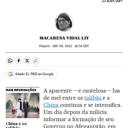
LI RAN (AP)
MACARENA VIDAL LIY
Pequim -
SEP
08, 2021 - 16:54
EDT
Compartir en Whatsapp
Compartir en Facebook
Compartir en Twitter
Desplegar Redes Sociales
Añadir EL PAÍS en Google
A aparente —e cautelosa— lua
MAIS INFORMAÇÕES
de mel entre os
talibãs
e a
China
continua e se intensifica.
Um dia depois da milícia
informar a formação de seu
China e os
Governo no Afeganistão, em