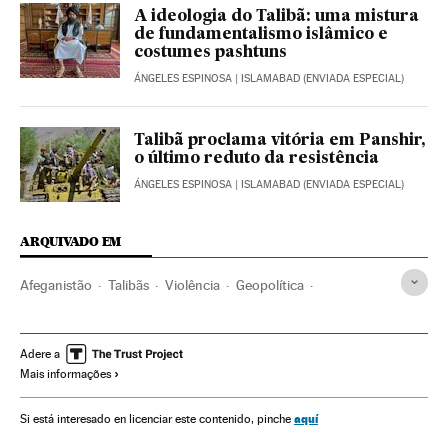
A ideologia do Talibã: uma mistura
de fundamentalismo islâmico e
costumes pashtuns
ÁNGELES ESPINOSA
| ISLAMABAD (ENVIADA ESPECIAL)
Talibã proclama vitória em Panshir,
o último reduto da resistência
ÁNGELES ESPINOSA
| ISLAMABAD (ENVIADA ESPECIAL)
ARQUIVADO EM
Afeganistão
Talibãs
Violência
Geopolítica
Economia
China
Xi Jinping
Cabul
Negociações com terroristas
Oriente médio
Ásia
Adere a
Mais informações
aquí
Si está interesado en licenciar este contenido, pinche