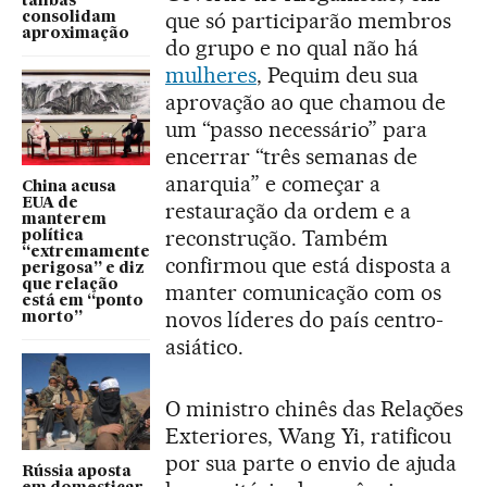
talibãs
que só participarão membros
consolidam
aproximação
do grupo e no qual não há
mulheres
, Pequim deu sua
aprovação ao que chamou de
um “passo necessário” para
encerrar “três semanas de
anarquia” e começar a
China acusa
EUA de
restauração da ordem e a
manterem
reconstrução. Também
política
“extremamente
confirmou que está disposta a
perigosa” e diz
que relação
manter comunicação com os
está em “ponto
novos líderes do país centro-
morto”
asiático.
O ministro chinês das Relações
Exteriores, Wang Yi, ratificou
por sua parte o envio de ajuda
Rússia aposta