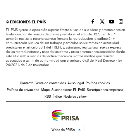
©
EDICIONES EL PAÍS
EL PAÍS BRASIL EN
EL PAÍS BRASI
EL PAÍS B
EL PA
EL PAÍS ejerce la oposición expresa frente al uso de sus obras y prestaciones en
la elaboración de revistas de prensa prevista en el artículo 32.1 del TRLPI;
también realiza la reserva expresa frente a la reproducción, distribución y
comunicación pública de sus trabajos y artículos sobre temas de actualidad
prevista en el artículo 33.1 del TRLPI; y, asimismo, realiza una reserva expresa
de las reproducciones y usos de las obras y otras prestaciones accesibles desde
este sitio web a medios de lectura mecánica u otros medios que resulten
adecuados a tal fin de conformidad con el artículo 67.3 del Real Decreto - ley
24/2021, de 2 de noviembre
Contacto
Venta de contenidos
Aviso legal
Política cookies
Política de privacidad
Mapa
Suscripciones EL PAÍS
Suscripciones empresas
RSS
Índice
Noticias de hoy
Webs de PRISA