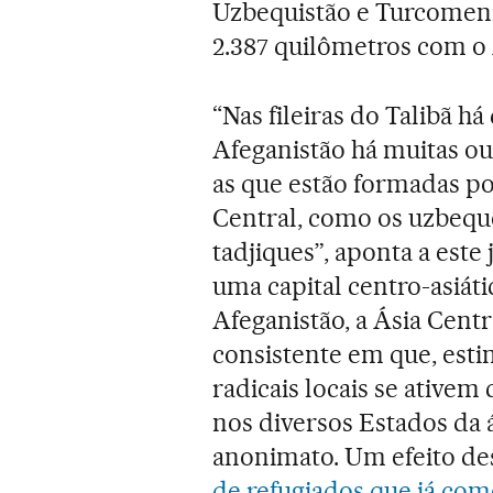
Uzbequistão e Turcomeni
2.387 quilômetros com o
“Nas fileiras do Talibã há
Afeganistão há muitas out
as que estão formadas po
Central, como os uzbeque
tadjiques”, aponta a est
uma capital centro-asiát
Afeganistão, a Ásia Centr
consistente em que, esti
radicais locais se ativem
nos diversos Estados da á
anonimato. Um efeito de
de refugiados que já co