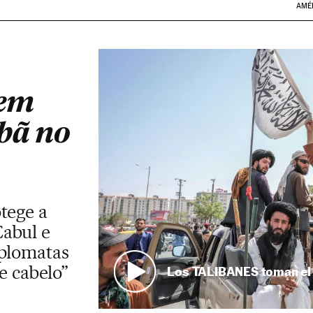
AMÉ
 em
bã no
tege a
abul e
iplomatas
e cabelo”
Los TALIBANES toman e