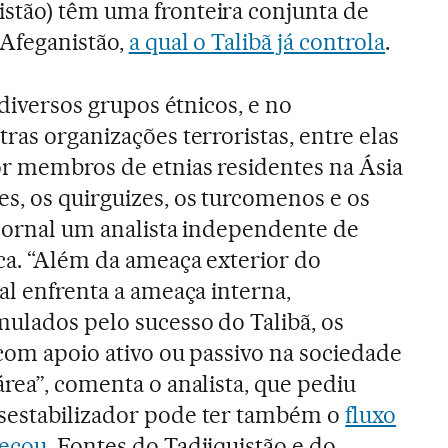
stão) têm uma fronteira conjunta de
 Afeganistão,
a qual o Talibã já controla
.
 diversos grupos étnicos, e no
ras organizações terroristas, entre elas
r membros de etnias residentes na Ásia
s, os quirguizes, os turcomenos e os
e jornal um analista independente de
ica. “Além da ameaça exterior do
al enfrenta a ameaça interna,
mulados pelo sucesso do Talibã, os
 com apoio ativo ou passivo na sociedade
rea”, comenta o analista, que pediu
sestabilizador pode ter também o
fluxo
meçou
. Fontes do Tadjiquistão e do