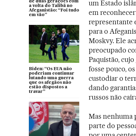
um Estado islâm
de duas gerações com
a volta do Talibã no
Afeganistão: “Foi tudo
em reconhecer o
em vão”
representante 
para o Afeganis
Moskvy. Ele ac
preocupado co
Paquistão, cuj
fosse pouco, o
Biden: “Os EUA não
poderiam continuar
custodiar o te
lutando uma guerra
que os afegãos não
dando garantia
estão dispostos a
travar”
russos não cair
Mas nenhuma pr
parte do pesso
por uma centen