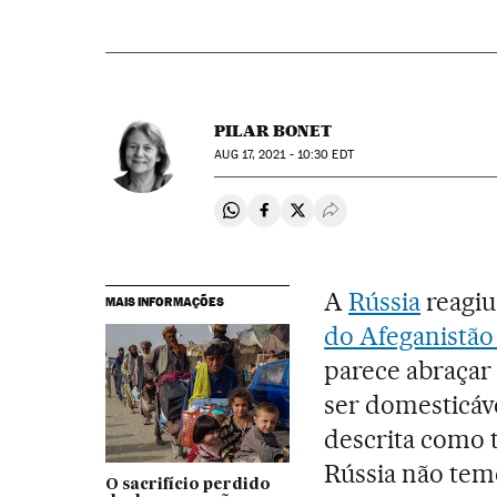
PILAR BONET
AUG
17, 2021 - 10:30
EDT
Compartir en Whatsapp
Compartir en Facebook
Compartir en Twitter
Desplegar Redes Soci
A
Rússia
reagiu
MAIS INFORMAÇÕES
do Afeganistão
parece abraçar 
ser domesticáv
descrita como 
Rússia não tem
O sacrifício perdido