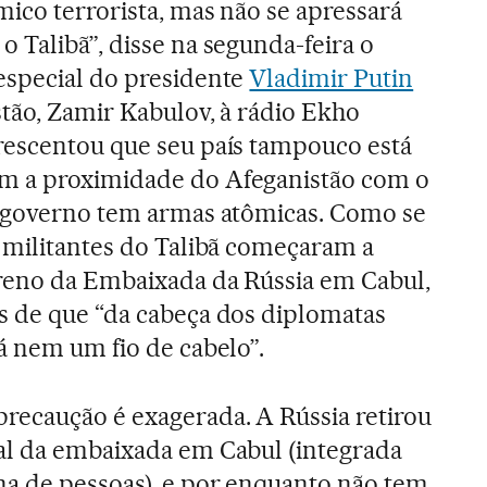
ico terrorista, mas não se apressará
 Talibã”, disse na segunda-feira o
especial do presidente
Vladimir Putin
tão, Zamir Kabulov, à rádio Ekho
rescentou que seu país tampouco está
m a proximidade do Afeganistão com o
o governo tem armas atômicas. Como se
s militantes do Talibã começaram a
rreno da Embaixada da Rússia em Cabul,
s de que “da cabeça dos diplomatas
á nem um fio de cabelo”.
ecaução é exagerada. A Rússia retirou
al da embaixada em Cabul (integrada
a de pessoas), e por enquanto não tem