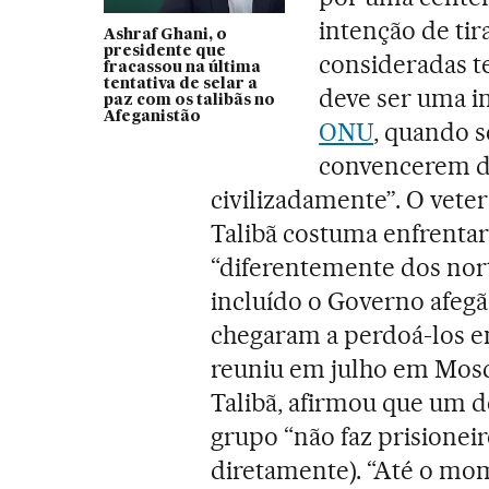
intenção de tir
Ashraf Ghani, o
presidente que
consideradas te
fracassou na última
tentativa de selar a
deve ser uma in
paz com os talibãs no
Afeganistão
ONU
, quando 
convencerem d
civilizadamente”. O vete
Talibã costuma enfrentar
“diferentemente dos nor
incluído o Governo afegã
chegaram a perdoá-los em
reuniu em julho em Mosc
Talibã, afirmou que um de
grupo “não faz prisioneir
diretamente). “Até o mome