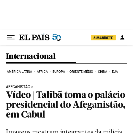
Pular para o conteúdo
SUSCRÍBETE
Internacional
AMÉRICA LATINA
ÁFRICA
EUROPA
ORIENTE MÉDIO
CHINA
EUA
AFEGANISTÃO
Vídeo | Talibã toma o palácio
presidencial do Afeganistão,
em Cabul
Imagens mostram integrantes da milícia