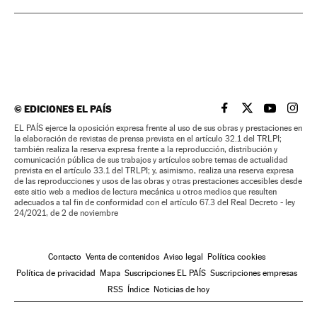
©
EDICIONES EL PAÍS
EL PAÍS BRASIL EN
EL PAÍS BRASI
EL PAÍS B
EL PA
EL PAÍS ejerce la oposición expresa frente al uso de sus obras y prestaciones en
la elaboración de revistas de prensa prevista en el artículo 32.1 del TRLPI;
también realiza la reserva expresa frente a la reproducción, distribución y
comunicación pública de sus trabajos y artículos sobre temas de actualidad
prevista en el artículo 33.1 del TRLPI; y, asimismo, realiza una reserva expresa
de las reproducciones y usos de las obras y otras prestaciones accesibles desde
este sitio web a medios de lectura mecánica u otros medios que resulten
adecuados a tal fin de conformidad con el artículo 67.3 del Real Decreto - ley
24/2021, de 2 de noviembre
Contacto
Venta de contenidos
Aviso legal
Política cookies
Política de privacidad
Mapa
Suscripciones EL PAÍS
Suscripciones empresas
RSS
Índice
Noticias de hoy