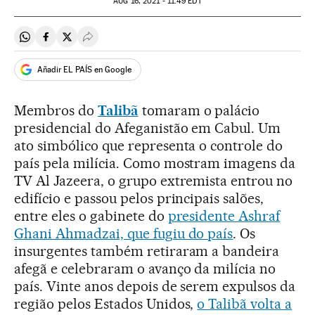
AUG
16, 2021 - 11:49
EDT
Compartir en Whatsapp
Compartir en Facebook
Compartir en Twitter
Desplegar Redes Sociales
Añadir EL PAÍS en Google
Membros do
Talibã
tomaram o palácio
presidencial do Afeganistão em Cabul. Um
ato simbólico que representa o controle do
país pela milícia. Como mostram imagens da
TV Al Jazeera, o grupo extremista entrou no
edifício e passou pelos principais salões,
entre eles o gabinete do
presidente Ashraf
Ghani Ahmadzai, que fugiu do país
. Os
insurgentes também retiraram a bandeira
afegã e celebraram o avanço da milícia no
país. Vinte anos depois de serem expulsos da
região pelos Estados Unidos,
o Talibã volta a