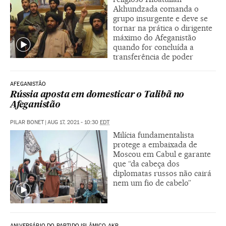
Akhundzada comanda o
grupo insurgente e deve se
tornar na prática o dirigente
máximo do Afeganistão
quando for concluída a
transferência de poder
AFEGANISTÃO
Rússia aposta em domesticar o Talibã no
Afeganistão
PILAR BONET
|
AUG 17, 2021 - 10:30
EDT
Milícia fundamentalista
protege a embaixada de
Moscou em Cabul e garante
que “da cabeça dos
diplomatas russos não cairá
nem um fio de cabelo”
ANIVERSÁRIO DO PARTIDO ISLÂMICO AKP