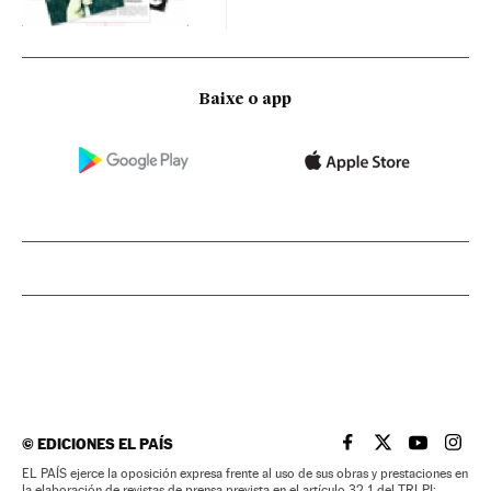
Baixe o app
©
EDICIONES EL PAÍS
EL PAÍS BRASIL EN
EL PAÍS BRASI
EL PAÍS B
EL PA
EL PAÍS ejerce la oposición expresa frente al uso de sus obras y prestaciones en
la elaboración de revistas de prensa prevista en el artículo 32.1 del TRLPI;