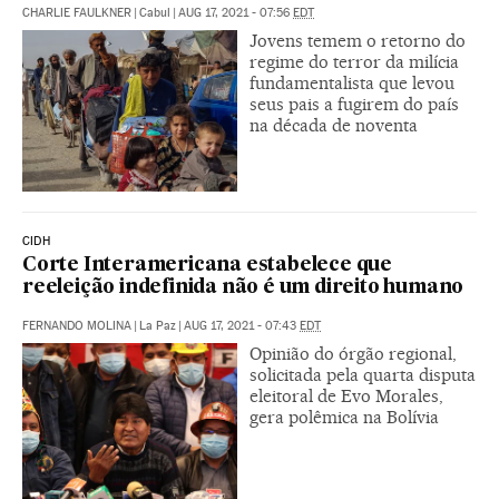
CHARLIE FAULKNER
|
Cabul
|
AUG 17, 2021 - 07:56
EDT
Jovens temem o retorno do
regime do terror da milícia
fundamentalista que levou
seus pais a fugirem do país
na década de noventa
CIDH
Corte Interamericana estabelece que
reeleição indefinida não é um direito humano
FERNANDO MOLINA
|
La Paz
|
AUG 17, 2021 - 07:43
EDT
Opinião do órgão regional,
solicitada pela quarta disputa
eleitoral de Evo Morales,
gera polêmica na Bolívia