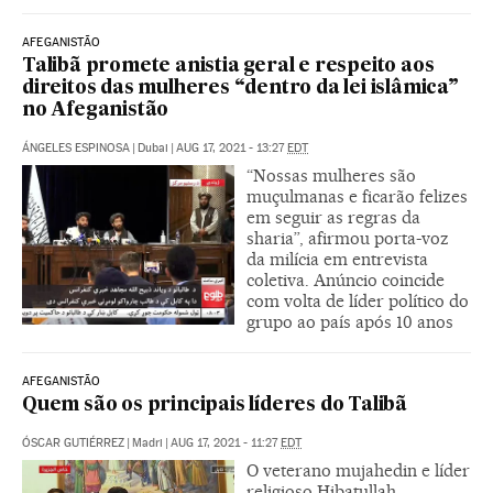
AFEGANISTÃO
Talibã promete anistia geral e respeito aos
direitos das mulheres “dentro da lei islâmica”
no Afeganistão
ÁNGELES ESPINOSA
|
Dubai
|
AUG 17, 2021 - 13:27
EDT
“Nossas mulheres são
muçulmanas e ficarão felizes
em seguir as regras da
sharia”, afirmou porta-voz
da milícia em entrevista
coletiva. Anúncio coincide
com volta de líder político do
grupo ao país após 10 anos
AFEGANISTÃO
Quem são os principais líderes do Talibã
ÓSCAR GUTIÉRREZ
|
Madri
|
AUG 17, 2021 - 11:27
EDT
O veterano mujahedin e líder
religioso Hibatullah