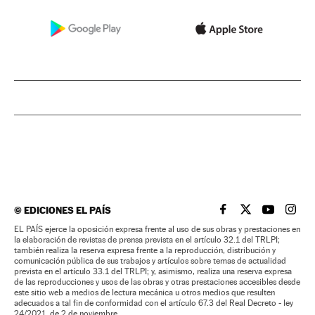
©
EDICIONES EL PAÍS
EL PAÍS BRASIL EN
EL PAÍS BRASI
EL PAÍS B
EL PA
EL PAÍS ejerce la oposición expresa frente al uso de sus obras y prestaciones en
la elaboración de revistas de prensa prevista en el artículo 32.1 del TRLPI;
también realiza la reserva expresa frente a la reproducción, distribución y
comunicación pública de sus trabajos y artículos sobre temas de actualidad
prevista en el artículo 33.1 del TRLPI; y, asimismo, realiza una reserva expresa
de las reproducciones y usos de las obras y otras prestaciones accesibles desde
este sitio web a medios de lectura mecánica u otros medios que resulten
adecuados a tal fin de conformidad con el artículo 67.3 del Real Decreto - ley
24/2021, de 2 de noviembre