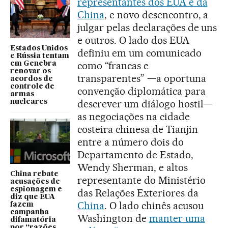
representantes dos EUA e da
China
, e novo desencontro, a
julgar pelas declarações de uns
e outros. O lado dos EUA
Estados Unidos
definiu em um comunicado
e Rússia tentam
como “francas e
em Genebra
renovar os
transparentes” —a oportuna
acordos de
controle de
convenção diplomática para
armas
descrever um diálogo hostil—
nucleares
as negociações na cidade
costeira chinesa de Tianjin
entre a número dois do
Departamento de Estado,
Wendy Sherman, e altos
China rebate
representante do Ministério
acusações de
espionagem e
das Relações Exteriores da
diz que EUA
China
. O lado chinês acusou
fazem
campanha
Washington de
manter uma
difamatória
por “razões