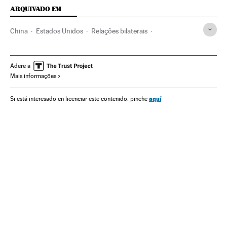
ARQUIVADO EM
China
Estados Unidos
Relações bilaterais
Política exterior
Xi Jinping
Joseph Biden
Coronavirus Covid-19
Ciberespionagem
Xinjiang
Adere a
Mais informações
Hong Kong
Taiwan
Direitos humanos
Mudança climática
aquí
Si está interesado en licenciar este contenido, pinche