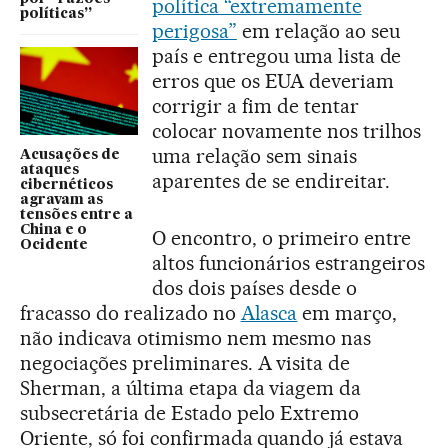
política “extremamente
políticas”
perigosa”
em relação ao seu
país e entregou uma lista de
erros que os EUA deveriam
corrigir a fim de tentar
colocar novamente nos trilhos
uma relação sem sinais
Acusações de
ataques
aparentes de se endireitar.
cibernéticos
agravam as
tensões entre a
China e o
O encontro, o primeiro entre
Ocidente
altos funcionários estrangeiros
dos dois países desde o
fracasso do realizado no
Alasca
em março,
não indicava otimismo nem mesmo nas
negociações preliminares. A visita de
Sherman, a última etapa da viagem da
subsecretária de Estado pelo Extremo
Oriente, só foi confirmada quando já estava