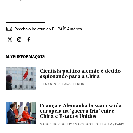
Receba o boletim do EL PAÍS América
Internacional El País Brasil en Twitter
Internacional El País Brasil en Instagram
Internacional El País Brasil en Facebook
MAIS INFORMAÇÕES
Cientista político alemão é detido
espionando para a China
ELENA G. SEVILLANO
| BERLIM
França e Alemanha buscam saída
europeia na ‘guerra fria’ entre
China e Estados Unidos
MACARENA VIDAL LIY
/
MARC BASSETS
| PEQUIM / PARIS