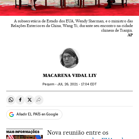
A subsecretária de Estado dos EUA, Wendy Sherman, e o ministro das
Relações Exteriores da China, Wang Yi, durante seu encontro na cidade
chinesa de Tianjin.
AP
MACARENA VIDAL LIY
Pequim -
JUL
26, 2021 - 17:04
EDT
Compartir en Whatsapp
Compartir en Facebook
Compartir en Twitter
Desplegar Redes Sociales
Añadir EL PAÍS en Google
Nova reunião entre os
MAIS INFORMAÇÕES