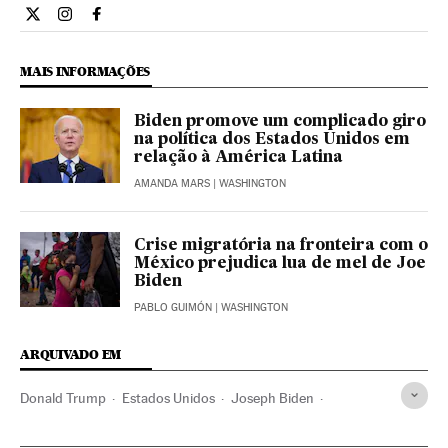
Internacional El País Brasil en Twitter
Internacional El País Brasil en Instagram
Internacional El País Brasil en Facebook
MAIS INFORMAÇÕES
Biden promove um complicado giro
na política dos Estados Unidos em
relação à América Latina
AMANDA MARS
| WASHINGTON
Crise migratória na fronteira com o
México prejudica lua de mel de Joe
Biden
PABLO GUIMÓN
| WASHINGTON
ARQUIVADO EM
Donald Trump
Estados Unidos
Joseph Biden
Kamala Harris
Casa Branca
Eleições EUA
América