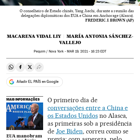
O conselheiro de Estado chinês, Yang Jiechi, durante a reunião das
delegações diplomáticas dos EUA e China em Anchorage (Alasca).
FREDERIC J. BROWN (AP)
MACARENA VIDAL LIY
MARÍA ANTONIA SÁNCHEZ-
VALLEJO
Pequim / Nova York -
MAR
19, 2021 - 16:23
EDT
Compartir en Whatsapp
Compartir en Facebook
Compartir en Twitter
Desplegar Redes Sociales
Añadir EL PAÍS en Google
O primeiro dia de
MAIS INFORMAÇÕES
conversações entre a China e
os Estados Unidos
no Alasca,
as primeiras sob a presidência
de
Joe Biden
, correu como se
EUA manobram
previa: com aspereza, pelo