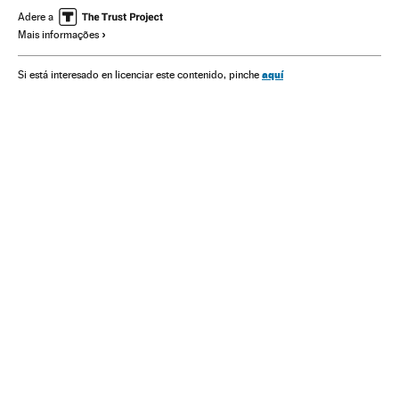
Eleições EUA 2020
China
Relações bilaterais
Adere a
Mais informações
Diplomacia
Alasca
Hong Kong
aquí
Si está interesado en licenciar este contenido, pinche