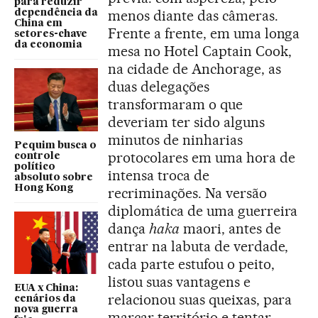
para reduzir
menos diante das câmeras.
dependência da
China em
Frente a frente, em uma longa
setores-chave
da economia
mesa no Hotel Captain Cook,
na cidade de Anchorage, as
duas delegações
transformaram o que
deveriam ter sido alguns
minutos de ninharias
Pequim busca o
protocolares em uma hora de
controle
político
intensa troca de
absoluto sobre
Hong Kong
recriminações. Na versão
diplomática de uma guerreira
dança
haka
maori, antes de
entrar na labuta de verdade,
cada parte estufou o peito,
listou suas vantagens e
EUA x China:
relacionou suas queixas, para
cenários da
nova guerra
marcar território e tentar