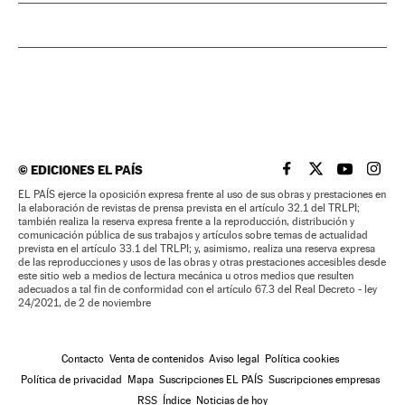
©
EDICIONES EL PAÍS
EL PAÍS BRASIL EN
EL PAÍS BRASI
EL PAÍS B
EL PA
EL PAÍS ejerce la oposición expresa frente al uso de sus obras y prestaciones en
la elaboración de revistas de prensa prevista en el artículo 32.1 del TRLPI;
también realiza la reserva expresa frente a la reproducción, distribución y
comunicación pública de sus trabajos y artículos sobre temas de actualidad
prevista en el artículo 33.1 del TRLPI; y, asimismo, realiza una reserva expresa
de las reproducciones y usos de las obras y otras prestaciones accesibles desde
este sitio web a medios de lectura mecánica u otros medios que resulten
adecuados a tal fin de conformidad con el artículo 67.3 del Real Decreto - ley
24/2021, de 2 de noviembre
Contacto
Venta de contenidos
Aviso legal
Política cookies
Política de privacidad
Mapa
Suscripciones EL PAÍS
Suscripciones empresas
RSS
Índice
Noticias de hoy