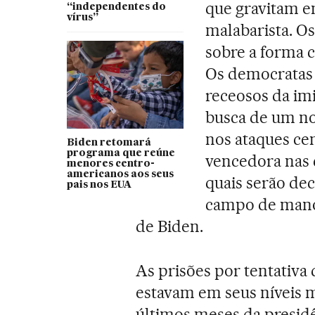
que gravitam e
“independentes do
vírus”
malabarista. Os
sobre a forma 
Os democratas 
receosos da imi
busca de um no
nos ataques ce
Biden retomará
programa que reúne
vencedora nas c
menores centro-
americanos aos seus
quais serão dec
pais nos EUA
campo de mano
de Biden.
As prisões por tentativa 
estavam em seus níveis 
últimos meses da presid