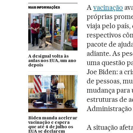
A
vacinação
ava
MAIS INFORMAÇÕES
próprias prom
viaja pelo país
respectivos cô
pacote de ajud
adiante. As pe
A desigual volta às
uma questão pa
aulas nos EUA, um ano
depois
Joe Biden: a cr
de pessoas, mui
mudança para 
estruturas de a
Administração 
Biden manda acelerar
vacinação e espera
A situação afet
que até 4 de julho os
EUA se declarem