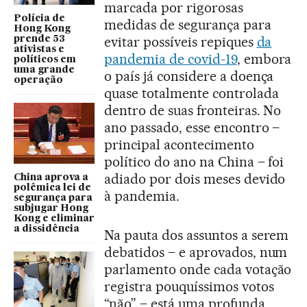
marcada por rigorosas
Polícia de
medidas de segurança para
Hong Kong
evitar possíveis repiques
da
prende 53
ativistas e
pandemia de covid-19
, embora
políticos em
uma grande
o país já considere a doença
operação
quase totalmente controlada
dentro de suas fronteiras. No
ano passado, esse encontro –
principal acontecimento
político do ano na China – foi
adiado por dois meses devido
China aprova a
polêmica lei de
à pandemia.
segurança para
subjugar Hong
Kong e eliminar
a dissidência
Na pauta dos assuntos a serem
debatidos – e aprovados, num
parlamento onde cada votação
registra pouquíssimos votos
“não” – está uma profunda