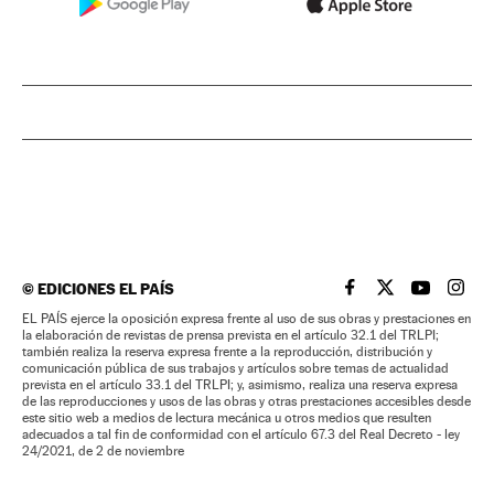
©
EDICIONES EL PAÍS
EL PAÍS BRASIL EN
EL PAÍS BRASI
EL PAÍS B
EL PA
EL PAÍS ejerce la oposición expresa frente al uso de sus obras y prestaciones en
la elaboración de revistas de prensa prevista en el artículo 32.1 del TRLPI;
también realiza la reserva expresa frente a la reproducción, distribución y
comunicación pública de sus trabajos y artículos sobre temas de actualidad
prevista en el artículo 33.1 del TRLPI; y, asimismo, realiza una reserva expresa
de las reproducciones y usos de las obras y otras prestaciones accesibles desde
este sitio web a medios de lectura mecánica u otros medios que resulten
adecuados a tal fin de conformidad con el artículo 67.3 del Real Decreto - ley
24/2021, de 2 de noviembre