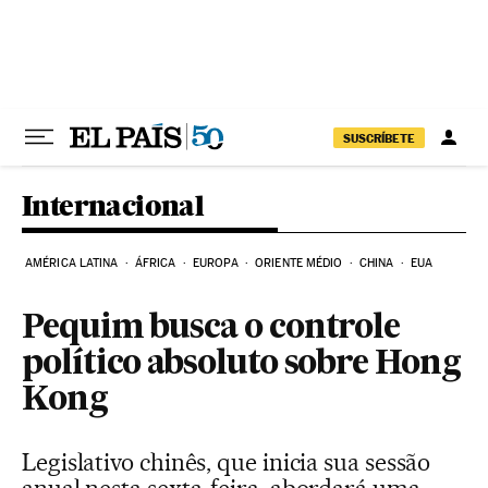
Pular para o conteúdo
SUSCRÍBETE
Internacional
AMÉRICA LATINA
ÁFRICA
EUROPA
ORIENTE MÉDIO
CHINA
EUA
Pequim busca o controle
político absoluto sobre Hong
Kong
Legislativo chinês, que inicia sua sessão