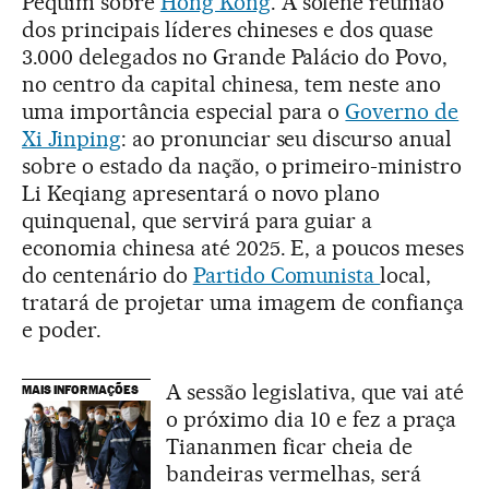
Pequim sobre
Hong Kong
. A solene reunião
dos principais líderes chineses e dos quase
3.000 delegados no Grande Palácio do Povo,
no centro da capital chinesa, tem neste ano
uma importância especial para o
Governo de
Xi Jinping
: ao pronunciar seu discurso anual
sobre o estado da nação, o primeiro-ministro
Li Keqiang apresentará o novo plano
quinquenal, que servirá para guiar a
economia chinesa até 2025. E, a poucos meses
do centenário do
Partido Comunista
local,
tratará de projetar uma imagem de confiança
e poder.
A sessão legislativa, que vai até
MAIS INFORMAÇÕES
o próximo dia 10 e fez a praça
Tiananmen ficar cheia de
bandeiras vermelhas, será