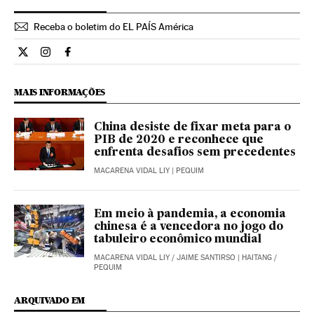
Receba o boletim do EL PAÍS América
Internacional El País Brasil en Twitter
Internacional El País Brasil en Instagram
Internacional El País Brasil en Facebook
MAIS INFORMAÇÕES
China desiste de fixar meta para o
PIB de 2020 e reconhece que
enfrenta desafios sem precedentes
MACARENA VIDAL LIY
| PEQUIM
Em meio à pandemia, a economia
chinesa é a vencedora no jogo do
tabuleiro econômico mundial
MACARENA VIDAL LIY
/
JAIME SANTIRSO
| HAITANG /
PEQUIM
ARQUIVADO EM