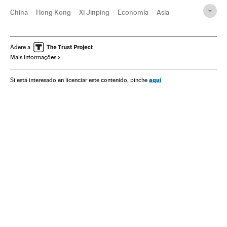
China
Hong Kong
Xi Jinping
Economía
Asia
Política económica
Parlamento
Brasil
PCCh
Guerra comercial
Cambio climático
PIB
Adere a
Mais informações
aquí
Si está interesado en licenciar este contenido, pinche