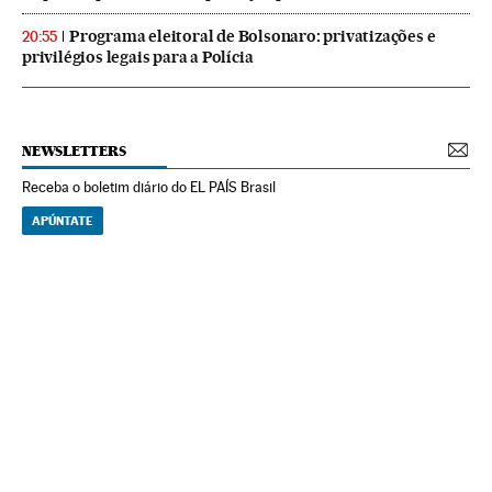
Programa eleitoral de Bolsonaro: privatizações e
20:55
privilégios legais para a Polícia
NEWSLETTERS
Receba o boletim diário do EL PAÍS Brasil
APÚNTATE
NEWSLETTERS
Boletín de América
Cada semana en tu cuenta de correo una selección de las noticias,
reportajes y análisis de los periodistas de EL PAÍS con los acontecimientos
más relevantes del continente.