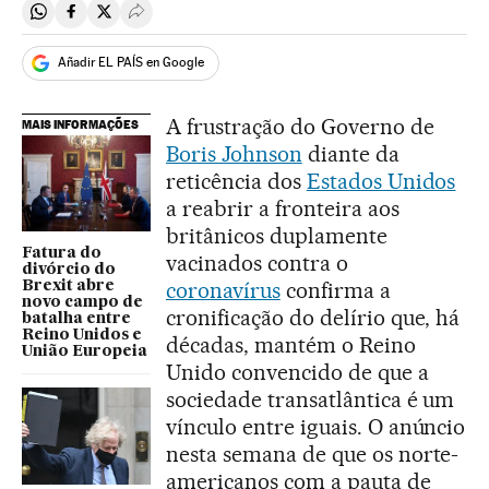
Compartir en Whatsapp
Compartir en Facebook
Compartir en Twitter
Desplegar Redes Sociales
Añadir EL PAÍS en Google
A frustração do Governo de
MAIS INFORMAÇÕES
Boris Johnson
diante da
reticência dos
Estados Unidos
a reabrir a fronteira aos
britânicos duplamente
Fatura do
vacinados contra o
divórcio do
coronavírus
confirma a
Brexit abre
novo campo de
cronificação do delírio que, há
batalha entre
Reino Unidos e
décadas, mantém o Reino
União Europeia
Unido convencido de que a
sociedade transatlântica é um
vínculo entre iguais. O anúncio
nesta semana de que os norte-
americanos com a pauta de