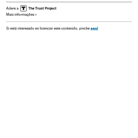
Coronavirus stimulus checks
Vacinação
Vacinas
Adere a
Mais informações
Relações internacionais
Geopolítica
aquí
Si está interesado en licenciar este contenido, pinche