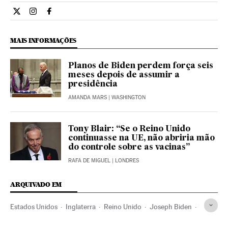
Internacional El País Brasil en Twitter
Internacional El País Brasil en Instagram
Internacional El País Brasil en Facebook
MAIS INFORMAÇÕES
Planos de Biden perdem força seis
meses depois de assumir a
presidência
AMANDA MARS
| WASHINGTON
Tony Blair: “Se o Reino Unido
continuasse na UE, não abriria mão
do controle sobre as vacinas”
RAFA DE MIGUEL
| LONDRES
ARQUIVADO EM
Estados Unidos
Inglaterra
Reino Unido
Joseph Biden
Boris Johnson
Pandemia
Coronavirus