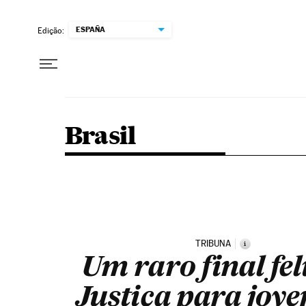
Pular para o conteúdo
ESPAÑA
Edição:
Brasil
TRIBUNA
i
Um raro final fel
Justiça para jove