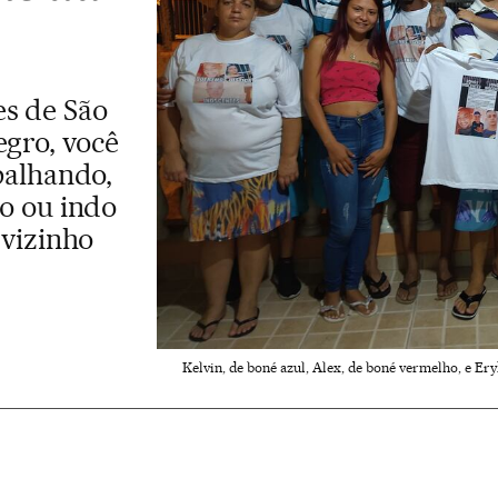
es de São
egro, você
balhando,
o ou indo
 vizinho
Kelvin, de boné azul, Alex, de boné vermelho, e Er