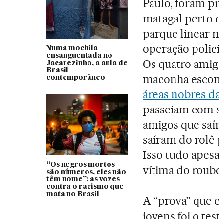
Paulo, foram 
matagal perto d
parque linear n
operação polic
Numa mochila
ensanguentada no
Os quatro amig
Jacarezinho, a aula de
Brasil
maconha esco
contemporâneo
áreas nobres da
passeiam com se
amigos que saí
saíram do rolê 
Isso tudo apes
“Os negros mortos
vítima do roub
são números, eles não
têm nome”: as vozes
contra o racismo que
mata no Brasil
A “prova” que 
jovens foi o te