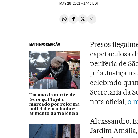
MAY
26, 2021 - 17:42
EDT
Compartir en Whatsapp
Compartir en Facebook
Compartir en Twitter
Desplegar Redes Soci
Presos ilegalm
MAIS INFORMAÇÃO
espetaculosa d
periferia de Sã
pela Justiça na
celebrado quan
Secretaria da 
Um ano da morte de
nota oficial,
o r
George Floyd é
marcado por reforma
policial encalhada e
aumento da violência
Alexssandro, E
Jardim Amália,