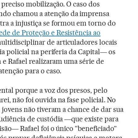
é preciso mobilização. O caso dos
do chamou a atenção da imprensa
ra a injustiça se formou em torno do
ede de Proteção e Resistência ao
idisciplinar de articuladores locais
ia policial na periferia da Capital― os
n e Rafael realizaram uma série de
atenção para o caso.
tal porque a voz dos presos, pelo
i, não foi ouvida na fase policial. No
o jovens não tiveram a chance de dar sua
audiência de custódia ―que existe para
risão― Rafael foi o único “beneficiado”
ós provar deficiência psíquica e motora.