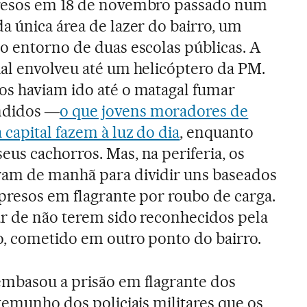
presos em 18 de novembro passado num
a única área de lazer do bairro, um
o entorno de duas escolas públicas. A
ial envolveu até um helicóptero da PM.
os haviam ido até o matagal fumar
ndidos ―
o que jovens moradores de
 capital fazem à luz do dia
, enquanto
us cachorros. Mas, na periferia, os
ram de manhã para dividir uns baseados
presos em flagrante por roubo de carga.
ar de não terem sido reconhecidos pela
o, cometido em outro ponto do bairro.
embasou a prisão em flagrante dos
stemunho dos policiais militares que os