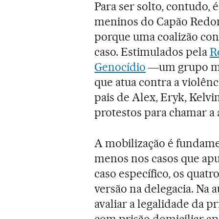
Para ser solto, contudo, 
meninos do Capão Redon
porque uma coalizão cont
caso. Estimulados pela
R
Genocídio
―um grupo mult
que atua contra a violênc
pais de Alex, Eryk, Kelvi
protestos para chamar a 
A mobilização é fundamen
menos nos casos que apure
caso específico, os quatr
versão na delegacia. Na 
avaliar a legalidade da p
com prisão domiciliar ap