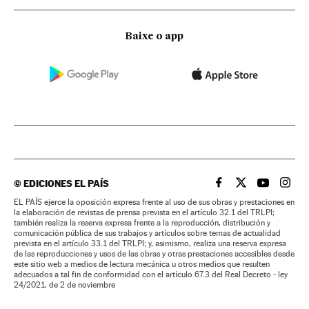
Baixe o app
©
EDICIONES EL PAÍS
EL PAÍS BRASIL EN
EL PAÍS BRASI
EL PAÍS B
EL PA
EL PAÍS ejerce la oposición expresa frente al uso de sus obras y prestaciones en
la elaboración de revistas de prensa prevista en el artículo 32.1 del TRLPI;
también realiza la reserva expresa frente a la reproducción, distribución y
comunicación pública de sus trabajos y artículos sobre temas de actualidad
prevista en el artículo 33.1 del TRLPI; y, asimismo, realiza una reserva expresa
de las reproducciones y usos de las obras y otras prestaciones accesibles desde
este sitio web a medios de lectura mecánica u otros medios que resulten
adecuados a tal fin de conformidad con el artículo 67.3 del Real Decreto - ley
24/2021, de 2 de noviembre