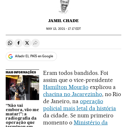
JAMIL CHADE
MAY
13, 2021 - 17:17
EDT
Compartir en Whatsapp
Compartir en Facebook
Compartir en Twitter
Desplegar Redes Sociales
Añadir EL PAÍS en Google
Eram todos bandidos. Foi
MAIS INFORMAÇÕES
assim que o vice-presidente
Hamilton Mourão
explicou a
chacina no Jacarezinho
, no Rio
de Janeiro, na
operação
“Não vai
policial mais letal da história
embora, vão me
da cidade. Se num primeiro
matar!”: a
radiografia da
momento o
Ministério da
operação que