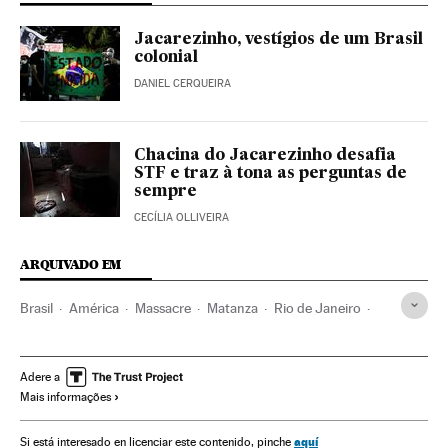
Jacarezinho, vestígios de um Brasil
colonial
DANIEL CERQUEIRA
Chacina do Jacarezinho desafia
STF e traz à tona as perguntas de
sempre
CECÍLIA OLLIVEIRA
ARQUIVADO EM
Brasil
América
Massacre
Matanza
Rio de Janeiro
Favelas
Infância
Educação
História
Violência policial
Abuso policial
Assassinatos
Adere a
Mais informações
Assassinatos múltiplos
Hamilton Mourão
Jair Bolsonaro
aquí
Si está interesado en licenciar este contenido, pinche