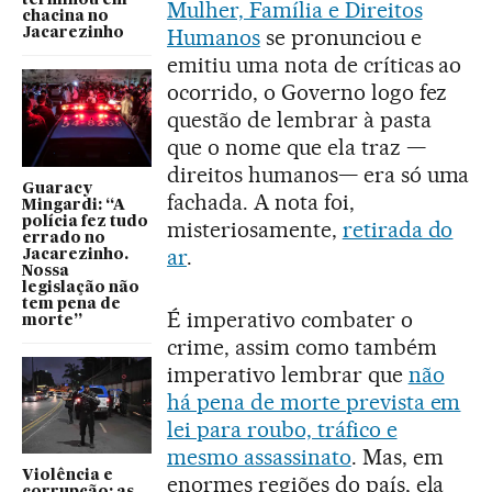
terminou em
Mulher, Família e Direitos
chacina no
Humanos
se pronunciou e
Jacarezinho
emitiu uma nota de críticas ao
ocorrido, o Governo logo fez
questão de lembrar à pasta
que o nome que ela traz —
direitos humanos— era só uma
Guaracy
fachada. A nota foi,
Mingardi: “A
polícia fez tudo
misteriosamente,
retirada do
errado no
ar
.
Jacarezinho.
Nossa
legislação não
tem pena de
É imperativo combater o
morte”
crime, assim como também
imperativo lembrar que
não
há pena de morte prevista em
lei para roubo, tráfico e
mesmo assassinato
. Mas, em
Violência e
enormes regiões do país, ela