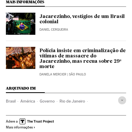
MAIS INFORMAÇÕES
Jacarezinho, vestígios de um Brasil
colonial
DANIEL CERQUEIRA
Polícia insiste em criminalização de
vítimas de massacre do
Jacarezinho, mas recua sobre 29ª
morte
DANIELA MERCIER
| SÃO PAULO
ARQUIVADO EM
Brasil
América
Governo
Rio de Janeiro
Violência policial
Favelas
Polícia
Polícia militar
PCC
Comando Vermelho
Narcotraficantes
Narcotráfico
Adere a
Mais informações