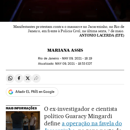
Manifestantes protestam contra o massacre no Jacarezinho, no Rio de
Janeiro, em frente à Polícia Civil, na última sexta, 7 de maio.
ANTONIO LACERDA (EFE)
MARIANA ASSIS
Rio de Janeiro -
MAY
09, 2021 - 18:19
atualizado:
MAY
09, 2021 - 18:53
EDT
Compartir en Whatsapp
Compartir en Facebook
Compartir en Twitter
Desplegar Redes Sociales
Añadir EL PAÍS en Google
O ex-investigador e cientista
MAIS INFORMAÇÕES
político Guaracy Mingardi
define
a operação na favela do