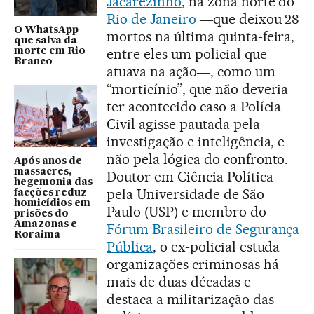
Jacarezinho
, na zona norte do
Rio de Janeiro
―que deixou 28
O WhatsApp
mortos na última quinta-feira,
que salva da
entre eles um policial que
morte em Rio
Branco
atuava na ação―, como um
“morticínio”, que não deveria
ter acontecido caso a Polícia
Civil agisse pautada pela
investigação e inteligência, e
não pela lógica do confronto.
Após anos de
massacres,
Doutor em Ciência Política
hegemonia das
pela Universidade de São
facções reduz
homicídios em
Paulo (USP) e membro do
prisões do
Amazonas e
Fórum Brasileiro de Segurança
Roraima
Pública
, o ex-policial estuda
organizações criminosas há
mais de duas décadas e
destaca a militarização das