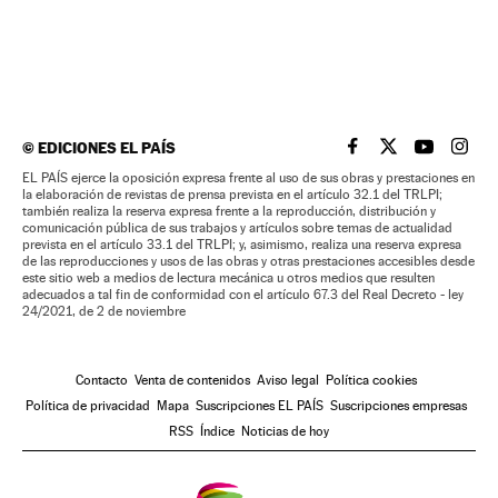
©
EDICIONES EL PAÍS
EL PAÍS BRASIL EN
EL PAÍS BRASI
EL PAÍS B
EL PA
EL PAÍS ejerce la oposición expresa frente al uso de sus obras y prestaciones en
la elaboración de revistas de prensa prevista en el artículo 32.1 del TRLPI;
también realiza la reserva expresa frente a la reproducción, distribución y
comunicación pública de sus trabajos y artículos sobre temas de actualidad
prevista en el artículo 33.1 del TRLPI; y, asimismo, realiza una reserva expresa
de las reproducciones y usos de las obras y otras prestaciones accesibles desde
este sitio web a medios de lectura mecánica u otros medios que resulten
adecuados a tal fin de conformidad con el artículo 67.3 del Real Decreto - ley
24/2021, de 2 de noviembre
Contacto
Venta de contenidos
Aviso legal
Política cookies
Política de privacidad
Mapa
Suscripciones EL PAÍS
Suscripciones empresas
RSS
Índice
Noticias de hoy