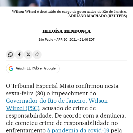
Wilson Witzel é destituído do cargo de governador do Rio de Janeiro.
ADRIANO MACHADO (REUTERS)
HELOÍSA MENDONÇA
São Paulo -
APR
30, 2021 - 21:46
EDT
Compartir en Whatsapp
Compartir en Facebook
Compartir en Twitter
Desplegar Redes Sociales
Añadir EL PAÍS en Google
O Tribunal Especial Misto confirmou nesta
sexta-feira (30) o impeachment do
Governador do Rio de Janeiro, Wilson
Witzel (PSC)
, acusado de crime de
responsabilidade. De acordo com a denúncia,
ele cometeu crime de responsabilidade no
enfrentamento
à pandemia da covid-19
pela