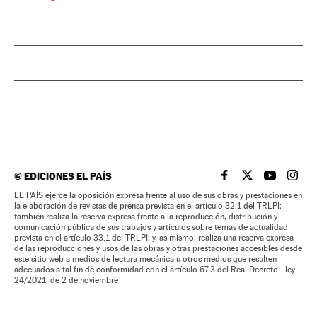
©
EDICIONES EL PAÍS
EL PAÍS BRASIL EN
EL PAÍS BRASI
EL PAÍS B
EL PA
EL PAÍS ejerce la oposición expresa frente al uso de sus obras y prestaciones en
la elaboración de revistas de prensa prevista en el artículo 32.1 del TRLPI;
también realiza la reserva expresa frente a la reproducción, distribución y
comunicación pública de sus trabajos y artículos sobre temas de actualidad
prevista en el artículo 33.1 del TRLPI; y, asimismo, realiza una reserva expresa
de las reproducciones y usos de las obras y otras prestaciones accesibles desde
este sitio web a medios de lectura mecánica u otros medios que resulten
adecuados a tal fin de conformidad con el artículo 67.3 del Real Decreto - ley
24/2021, de 2 de noviembre