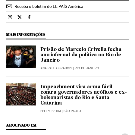
Receba o boletim do EL PAÍS América
Brasil El País Brasil en Instagram
Brasil El País Brasil en Twitter
Brasil El País Brasil en Facebook
MAIS INFORMAÇÕES
Prisão de Marcelo Crivella fecha
ano infernal da política no Rio de
Janeiro
ANA PAULA GRABOIS
| RIO DE JANEIRO
Impeachment vira arma fácil
contra governadores neófitos e ex-
bolsonaristas do Rio e Santa
Catarina
FELIPE BETIM
| SÃO PAULO
ARQUIVADO EM