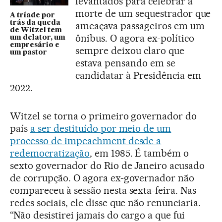
levantados para celebrar a
morte de um sequestrador que
A tríade por
trás da queda
ameaçava passageiros em um
de Witzel tem
ônibus. O agora ex-político
um delator, um
empresário e
sempre deixou claro que
um pastor
estava pensando em se
candidatar à Presidência em
2022.
Witzel se torna o primeiro governador do
país
a ser destituído por meio de um
processo de impeachment desde a
redemocratização
, em 1985. É também o
sexto governador do Rio de Janeiro acusado
de corrupção. O agora ex-governador não
compareceu à sessão nesta sexta-feira. Nas
redes sociais, ele disse que não renunciaria.
“Não desistirei jamais do cargo a que fui