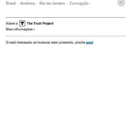
Brasil
América
Rio de Janeiro
Corrupção
Pandemia
Coronavirus Covid-19
Wilson Witzel
Jair Bolsonaro
Destituições políticas
Justiça
Adere a
Mais informações
aquí
Si está interesado en licenciar este contenido, pinche