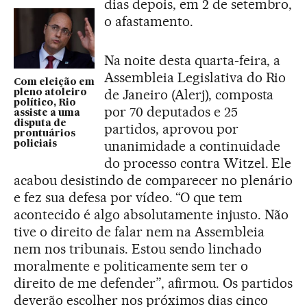
dias depois, em 2 de setembro,
o afastamento.
Na noite desta quarta-feira, a
Assembleia Legislativa do Rio
Com eleição em
de Janeiro (Alerj), composta
pleno atoleiro
político, Rio
por 70 deputados e 25
assiste a uma
disputa de
partidos, aprovou por
prontuários
unanimidade a continuidade
policiais
do processo contra Witzel. Ele
acabou desistindo de comparecer no plenário
e fez sua defesa por vídeo. “O que tem
acontecido é algo absolutamente injusto. Não
tive o direito de falar nem na Assembleia
nem nos tribunais. Estou sendo linchado
moralmente e politicamente sem ter o
direito de me defender”, afirmou. Os partidos
deverão escolher nos próximos dias cinco