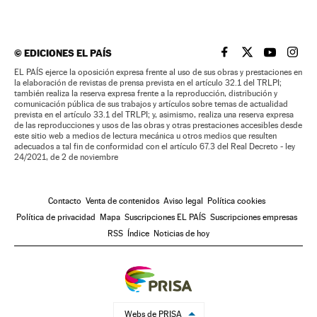
©
EDICIONES EL PAÍS
EL PAÍS BRASIL EN
EL PAÍS BRASI
EL PAÍS B
EL PA
EL PAÍS ejerce la oposición expresa frente al uso de sus obras y prestaciones en
la elaboración de revistas de prensa prevista en el artículo 32.1 del TRLPI;
también realiza la reserva expresa frente a la reproducción, distribución y
comunicación pública de sus trabajos y artículos sobre temas de actualidad
prevista en el artículo 33.1 del TRLPI; y, asimismo, realiza una reserva expresa
de las reproducciones y usos de las obras y otras prestaciones accesibles desde
este sitio web a medios de lectura mecánica u otros medios que resulten
adecuados a tal fin de conformidad con el artículo 67.3 del Real Decreto - ley
24/2021, de 2 de noviembre
Contacto
Venta de contenidos
Aviso legal
Política cookies
Política de privacidad
Mapa
Suscripciones EL PAÍS
Suscripciones empresas
RSS
Índice
Noticias de hoy
Webs de PRISA