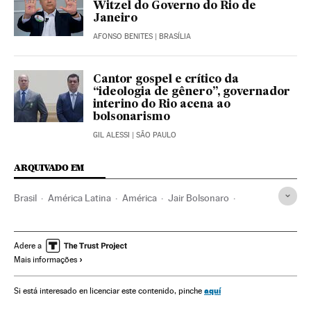
Witzel do Governo do Rio de
Janeiro
AFONSO BENITES
| BRASÍLIA
Cantor gospel e crítico da
“ideologia de gênero”, governador
interino do Rio acena ao
bolsonarismo
GIL ALESSI
| SÃO PAULO
ARQUIVADO EM
Brasil
América Latina
América
Jair Bolsonaro
Wilson Witzel
Ultradireita
Estado Rio de Janeiro
Rio de Janeiro
Corrupção
Subornos
Política
Adere a
Mais informações
Impeachment
Destituições políticas
STJ
Justiça
Delitos
Coronavirus
Pandemia
Coronavirus Covid-19
aquí
Si está interesado en licenciar este contenido, pinche