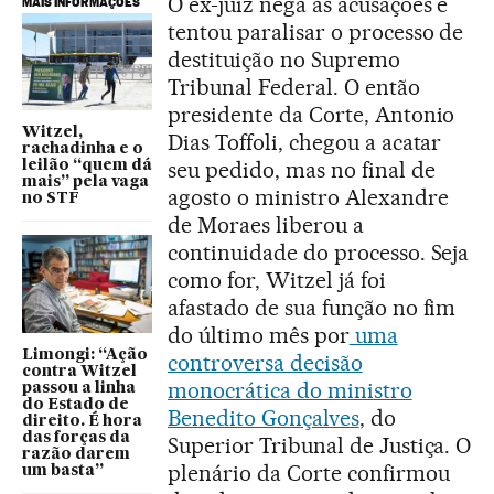
O ex-juiz nega as acusações e
MAIS INFORMAÇÕES
tentou paralisar o processo de
destituição no Supremo
Tribunal Federal. O então
presidente da Corte, Antonio
Witzel,
Dias Toffoli, chegou a acatar
rachadinha e o
seu pedido, mas no final de
leilão “quem dá
mais” pela vaga
agosto o ministro Alexandre
no STF
de Moraes liberou a
continuidade do processo. Seja
como for, Witzel já foi
afastado de sua função no fim
do último mês por
uma
Limongi: “Ação
controversa decisão
contra Witzel
monocrática do ministro
passou a linha
do Estado de
Benedito Gonçalves
, do
direito. É hora
das forças da
Superior Tribunal de Justiça. O
razão darem
plenário da Corte confirmou
um basta”