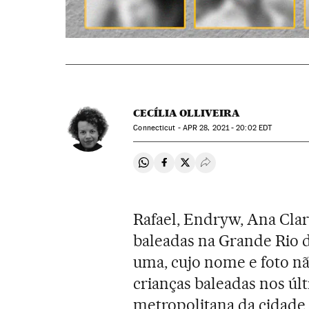
CECÍLIA OLLIVEIRA
Connecticut -
APR
28, 2021 - 20:02
EDT
Compartir en Whatsapp
Compartir en Facebook
Compartir en Twitter
Desplegar Redes Soci
Rafael, Endryw, Ana Clara
baleadas na Grande Rio 
uma, cujo nome e foto nã
crianças baleadas nos úl
metropolitana da cidade