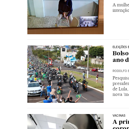
A mulhe
intenção
ELEIÇÕES 
Bolso
ano d
RODOLFO 
Pesquis
preside
de Lula
nova ‘mo
VACINAS
A pri
coro