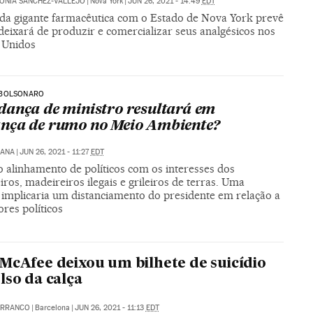
ONIA SÁNCHEZ-VALLEJO
|
Nova York
|
JUN 26, 2021 - 14:49
EDT
da gigante farmacêutica com o Estado de Nova York prevê
deixará de produzir e comercializar seus analgésicos nos
 Unidos
BOLSONARO
ança de ministro resultará em
ça de rumo no Meio Ambiente?
IANA
|
JUN 26, 2021 - 11:27
EDT
o alinhamento de políticos com os interesses dos
ros, madeireiros ilegais e grileiros de terras. Uma
 implicaria um distanciamento do presidente em relação a
ores políticos
McAfee deixou um bilhete de suicídio
lso da calça
ARRANCO
|
Barcelona
|
JUN 26, 2021 - 11:13
EDT