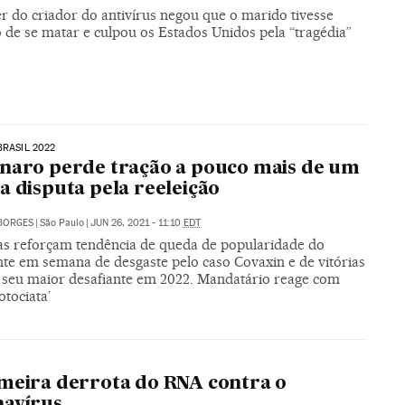
r do criador do antivírus negou que o marido tivesse
 de se matar e culpou os Estados Unidos pela “tragédia”
BRASIL 2022
naro perde tração a pouco mais de um
a disputa pela reeleição
BORGES
|
São Paulo
|
JUN 26, 2021 - 11:10
EDT
as reforçam tendência de queda de popularidade do
nte em semana de desgaste pelo caso Covaxin e de vitórias
, seu maior desafiante em 2022. Mandatário reage com
tociata’
meira derrota do RNA contra o
navírus