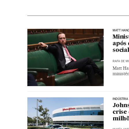
MATT HAN
Minis
após 
socia
RAFA DE M
Matt Ha
ministér
INDÚSTRIA
Johns
crise
milhõ