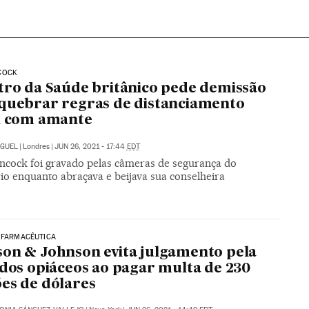
COCK
tro da Saúde britânico pede demissão
quebrar regras de distanciamento
l com amante
IGUEL
|
Londres
|
JUN 26, 2021 - 17:44
EDT
ncock foi gravado pelas câmeras de segurança do
io enquanto abraçava e beijava sua conselheira
 FARMACÊUTICA
on & Johnson evita julgamento pela
 dos opiáceos ao pagar multa de 230
es de dólares