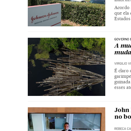
MARÍA ANT
Acordo 
que ela 
Estados
GOVERNO 
A mud
mudan
VIRGILIO V
É claro 
garimpei
guinada
esses at
John 
no bo
REBECA C