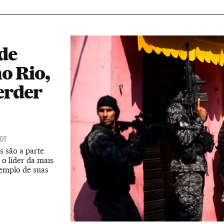
de
o Rio,
erder
DT
s são a parte
o líder da mais
xemplo de suas