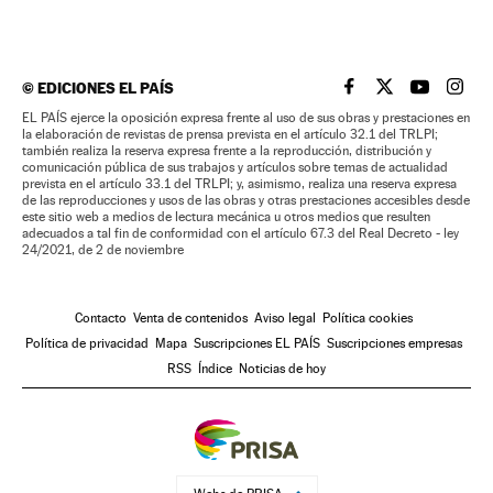
©
EDICIONES EL PAÍS
EL PAÍS BRASIL EN
EL PAÍS BRASI
EL PAÍS B
EL PA
EL PAÍS ejerce la oposición expresa frente al uso de sus obras y prestaciones en
la elaboración de revistas de prensa prevista en el artículo 32.1 del TRLPI;
también realiza la reserva expresa frente a la reproducción, distribución y
comunicación pública de sus trabajos y artículos sobre temas de actualidad
prevista en el artículo 33.1 del TRLPI; y, asimismo, realiza una reserva expresa
de las reproducciones y usos de las obras y otras prestaciones accesibles desde
este sitio web a medios de lectura mecánica u otros medios que resulten
adecuados a tal fin de conformidad con el artículo 67.3 del Real Decreto - ley
24/2021, de 2 de noviembre
Contacto
Venta de contenidos
Aviso legal
Política cookies
Política de privacidad
Mapa
Suscripciones EL PAÍS
Suscripciones empresas
RSS
Índice
Noticias de hoy