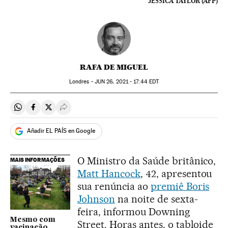
JESSICA TAYLOR (AFP)
RAFA DE MIGUEL
Londres -
JUN
26, 2021 - 17:44
EDT
Compartir en Whatsapp
Compartir en Facebook
Compartir en Twitter
Desplegar Redes Sociales
Añadir EL PAÍS en Google
O Ministro da Saúde britânico,
MAIS INFORMAÇÕES
Matt Hancock
, 42, apresentou
sua renúncia ao
premiê Boris
Johnson
na noite de sexta-
feira, informou Downing
Mesmo com
Street. Horas antes, o tabloide
vacinação