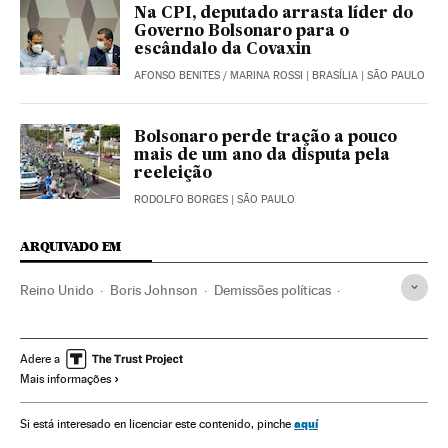
Na CPI, deputado arrasta líder do
Governo Bolsonaro para o
escândalo da Covaxin
AFONSO BENITES
/
MARINA ROSSI
| BRASÍLIA | SÃO PAULO
Bolsonaro perde tração a pouco
mais de um ano da disputa pela
reeleição
RODOLFO BORGES
| SÃO PAULO
ARQUIVADO EM
Reino Unido
Boris Johnson
Demissões políticas
Demissões
Escândalos políticos
Partido Conservador
Pandemia
Brexit
Coronavirus Covid-19
Adere a
Mais informações
aquí
Si está interesado en licenciar este contenido, pinche