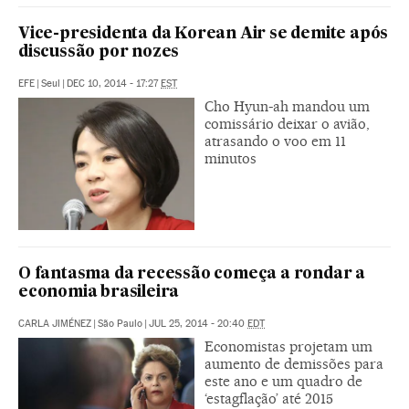
Vice-presidenta da Korean Air se demite após
discussão por nozes
EFE
|
Seul
|
DEC 10, 2014 - 17:27
EST
Cho Hyun-ah mandou um
comissário deixar o avião,
atrasando o voo em 11
minutos
O fantasma da recessão começa a rondar a
economia brasileira
CARLA JIMÉNEZ
|
São Paulo
|
JUL 25, 2014 - 20:40
EDT
Economistas projetam um
aumento de demissões para
este ano e um quadro de
‘estagflação’ até 2015