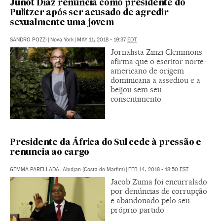
Junot Díaz renuncia como presidente do
Pulitzer após ser acusado de agredir
sexualmente uma jovem
SANDRO POZZI
|
Nova York
|
MAY 11, 2018 - 19:37
EDT
Jornalista Zinzi Clemmons
afirma que o escritor norte-
americano de origem
dominicana a assediou e a
beijou sem seu
consentimento
Presidente da África do Sul cede à pressão e
renuncia ao cargo
GEMMA PARELLADA
|
Abidjan (Costa do Marfim)
|
FEB 14, 2018 - 18:50
EST
Jacob Zuma foi encurralado
por denúncias de corrupção
e abandonado pelo seu
próprio partido