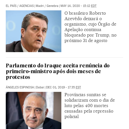
EL PAÍS
/
AGENCIAS
|
Madri / Genebra
|
MAY 14, 2020 - 15:12
EDT
O brasileiro Roberto
Azevêdo deixará o
organismo, cujo Órgão de
Apelação continua
bloqueado por Trump, no
próximo 31 de agosto
Parlamento do Iraque aceita renúncia do
primeiro-ministro após dois meses de
protestos
ÁNGELES ESPINOSA
|
Dubai
|
DEC 01, 2019 - 17:35
EST
Províncias sunitas se
solidarizam com o dia de
luto pelas 400 mortes
causadas pela repressão
policial