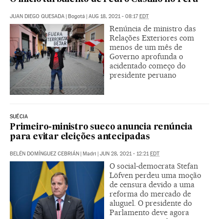
JUAN DIEGO QUESADA
|
Bogotá
|
AUG 18, 2021 - 08:17
EDT
Renúncia de ministro das
Relações Exteriores com
menos de um mês de
Governo aprofunda o
acidentado começo do
presidente peruano
SUÉCIA
Primeiro-ministro sueco anuncia renúncia
para evitar eleições antecipadas
BELÉN DOMÍNGUEZ CEBRIÁN
|
Madri
|
JUN 28, 2021 - 12:21
EDT
O social-democrata Stefan
Löfven perdeu uma moção
de censura devido a uma
reforma do mercado de
aluguel. O presidente do
Parlamento deve agora