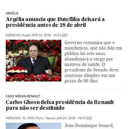
ARGÉLIA
Argélia anuncia que Buteflika deixará a
presidência antes de 28 de abril
AGÊNCIAS
|
Argel
|
APR 01, 2019 - 15:01
EDT
Governo comunica que o
mandatário, que não fala em
público há sete anos,
abandonará o cargo por
motivos de saúde. O
presidente do Senado deve
convocar eleições em um
prazo de 90 dias
CASO NISSAN-RENAULT
Carlos Ghosn deixa presidência da Renault
para não ser destituído
AGÊNCIAS
/
EL PAÍS
|
Paris / Davos
|
JAN 24, 2019 - 08:47
EST
Jean-Dominique Senard,