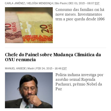
CARLA JIMÉNEZ
/
HELOÍSA MENDONÇA
|
São Paulo
|
DEC 01, 2015 - 08:07
EST
Consumo das famílias cai há
nove meses. Investimentos
tem a pior queda desde 1996
Chefe do Painel sobre Mudança Climática da
ONU renuncia
MANUEL ANSEDE
|
Madri
|
FEB 24, 2015 - 16:46
EST
Polícia indiana investiga por
assédio sexual Rajenda
Pachauri, prêmio Nobel da
Paz