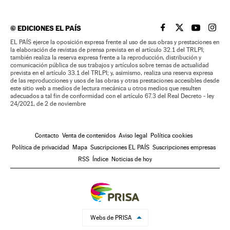
©
EDICIONES EL PAÍS
EL PAÍS BRASIL EN
EL PAÍS BRASI
EL PAÍS B
EL PA
EL PAÍS ejerce la oposición expresa frente al uso de sus obras y prestaciones en
la elaboración de revistas de prensa prevista en el artículo 32.1 del TRLPI;
también realiza la reserva expresa frente a la reproducción, distribución y
comunicación pública de sus trabajos y artículos sobre temas de actualidad
prevista en el artículo 33.1 del TRLPI; y, asimismo, realiza una reserva expresa
de las reproducciones y usos de las obras y otras prestaciones accesibles desde
este sitio web a medios de lectura mecánica u otros medios que resulten
adecuados a tal fin de conformidad con el artículo 67.3 del Real Decreto - ley
24/2021, de 2 de noviembre
Contacto
Venta de contenidos
Aviso legal
Política cookies
Política de privacidad
Mapa
Suscripciones EL PAÍS
Suscripciones empresas
RSS
Índice
Noticias de hoy
Webs de PRISA