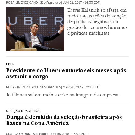
ROSA JIMÉNEZ CANO
|
São Francisco
|
JUN 21, 2017 - 14:55
EDT
Travis Kalanick se afasta em
meio a acusações de adoção
de políticas negativas na
gestão de recursos humanos
e práticas machistas
UBER
Presidente do Uber renuncia seis meses após
assumir o cargo
ROSA JIMÉNEZ CANO
|
São Francisco
|
MAR 20, 2017 - 21:03
EDT
Jeff Jones sai em meio a crise na imagem da empresa
SELEÇÃO BRASILEIRA
Dunga é demitido da seleção brasileira após
fiasco na Copa América
GUSTAVO MONIZ
|
São Paulo
|
JUN 15, 2016 - 16:04
EDT