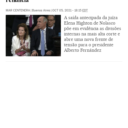
renuncia
MAR CENTENERA
|
Buenos Aires
|
OCT 05, 2021 - 18:15
EDT
A saída antecipada da juíza
Elena Highton de Nolasco
põe em evidência as divisões
internas na mais alta corte e
abre uma nova frente de
tensão para o presidente
Alberto Fernández