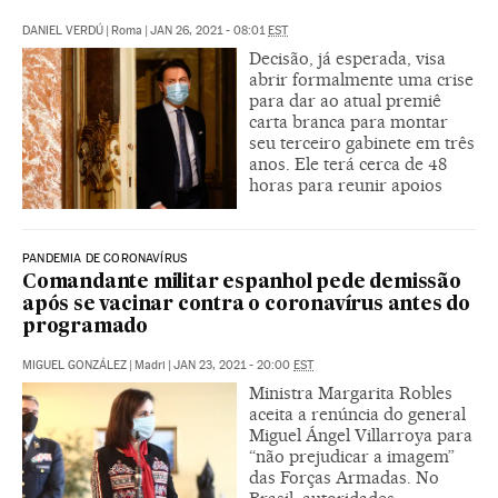
DANIEL VERDÚ
|
Roma
|
JAN 26, 2021 - 08:01
EST
Decisão, já esperada, visa
abrir formalmente uma crise
para dar ao atual premiê
carta branca para montar
seu terceiro gabinete em três
anos. Ele terá cerca de 48
horas para reunir apoios
PANDEMIA DE CORONAVÍRUS
Comandante militar espanhol pede demissão
após se vacinar contra o coronavírus antes do
programado
MIGUEL GONZÁLEZ
|
Madri
|
JAN 23, 2021 - 20:00
EST
Ministra Margarita Robles
aceita a renúncia do general
Miguel Ángel Villarroya para
“não prejudicar a imagem”
das Forças Armadas. No