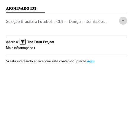
ARQUIVADO EM
Seleção Brasileira Futebol
CBF
Dunga
Demissões
Corinthians
Copa do Mundo 2018
Treinadores
Olimpíadas Rio 2016
Resultados desportivos
Adere a
Mais informações
Seleções esportivas
Federaciones deportivas
Brasil
Organizações desportivas
América do Sul
aquí
Si está interesado en licenciar este contenido, pinche
América Latina
América
Copa América 2016
Copa América
Futebol
Competições
Esportes
Seleção Brasileira