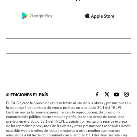
©
EDICIONES EL PAÍS
EL PAÍS BRASIL EN
EL PAÍS BRASI
EL PAÍS B
EL PA
EL PAÍS ejerce la oposición expresa frente al uso de sus obras y prestaciones en
la elaboración de revistas de prensa prevista en el artículo 32.1 del TRLPI;
también realiza la reserva expresa frente a la reproducción, distribución y
comunicación pública de sus trabajos y artículos sobre temas de actualidad
prevista en el artículo 33.1 del TRLPI; y, asimismo, realiza una reserva expresa
de las reproducciones y usos de las obras y otras prestaciones accesibles desde
este sitio web a medios de lectura mecánica u otros medios que resulten
adecuados a tal fin de conformidad con el artículo 67.3 del Real Decreto - ley