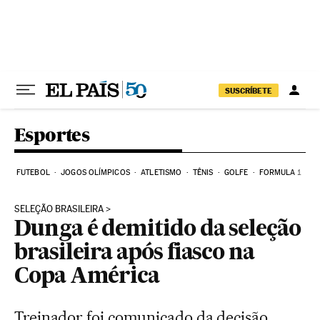
Pular para o conteúdo
SUSCRÍBETE
Esportes
FUTEBOL
JOGOS OLÍMPICOS
ATLETISMO
TÊNIS
GOLFE
FORMULA 1
SELEÇÃO BRASILEIRA
Dunga é demitido da seleção
brasileira após fiasco na
Copa América
Treinador foi comunicado da decisão