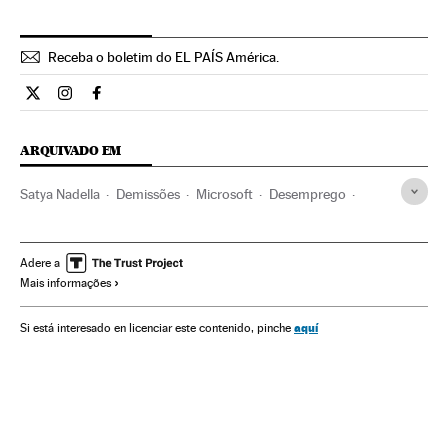
Receba o boletim do EL PAÍS América.
Economia El País Brasil en Twitter
Economia El País Brasil en Instagram
Economia El País Brasil en Facebook
ARQUIVADO EM
Satya Nadella
Demissões
Microsoft
Desemprego
Emprego
Empresas
Tecnologia
Economia
Trabalho
Sociedade
Adere a
Mais informações
aquí
Si está interesado en licenciar este contenido, pinche