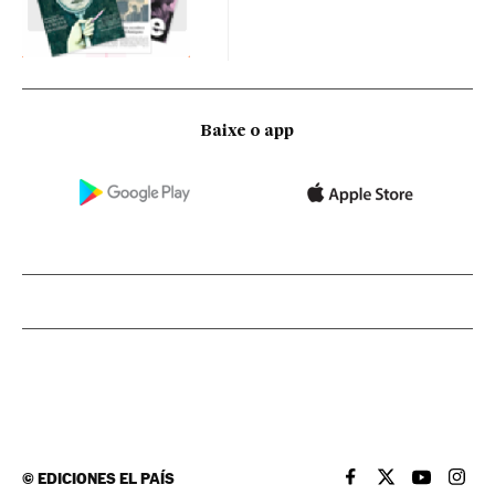
Baixe o app
©
EDICIONES EL PAÍS
EL PAÍS BRASIL EN
EL PAÍS BRASI
EL PAÍS B
EL PA