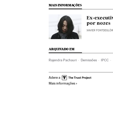
MAIS INFORMAÇÕES
Ex-executi
por nozes
XAVIER FONTDEGLÒR
ARQUIVADO EM
Rajendra Pachauri
Demissões
IPCC
Índia
ONU
Direitos humanos
Ásia m
Adere a
Problemas ambientais
Organizações int
Mais informações
Delitos
Justiça
Meio ambiente
Soci