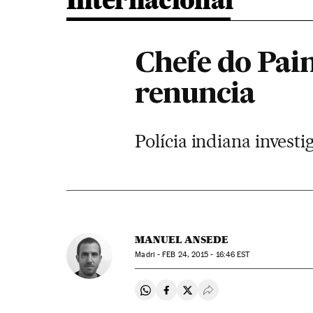
Internacional
Chefe do Pai
renuncia
Polícia indiana invest
MANUEL ANSEDE
Madri -
FEB
24, 2015 - 16:46
EST
Compartir en Whatsapp
Compartir en Facebook
Compartir en Twitter
Desplegar Redes Soci