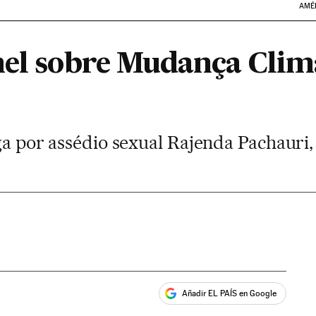
AMÉ
nel sobre Mudança Clim
iga por assédio sexual Rajenda Pachauri
Añadir EL PAÍS en Google
ales