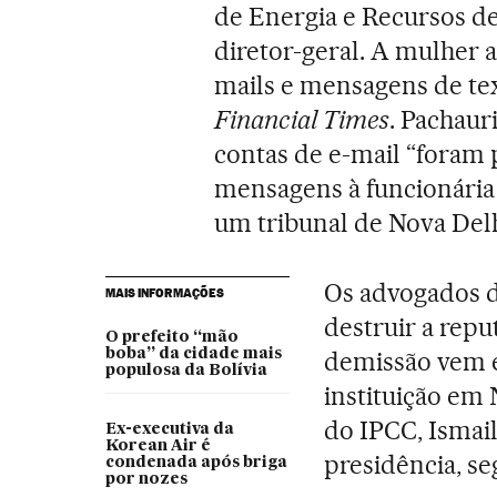
de Energia e Recursos de
diretor-geral. A mulher a
mails e mensagens de tex
Financial Times
. Pachaur
contas de e-mail “foram p
mensagens à funcionária 
um tribunal de Nova Delhi
Os advogados d
MAIS INFORMAÇÕES
destruir a repu
O prefeito “mão
boba” da cidade mais
demissão vem 
populosa da Bolívia
instituição em 
do IPCC, Ismail
Ex-executiva da
Korean Air é
presidência, s
condenada após briga
por nozes