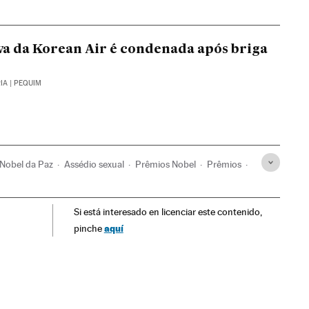
va da Korean Air é condenada após briga
IA
| PEQUIM
Nobel da Paz
Assédio sexual
Prêmios Nobel
Prêmios
eridional
Mudança climática
Crimes sexuais
Si está interesado en licenciar este contenido,
ernacionais
Eventos
Ásia
Relações exteriores
aquí
pinche
edade