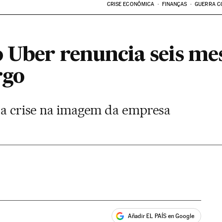
CRISE ECONÔMICA
FINANÇAS
GUERRA C
o Uber renuncia seis me
rgo
o a crise na imagem da empresa
Añadir EL PAÍS en Google
ales