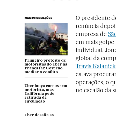
O presidente 
MAIS INFORMAÇÕES
renúncia depois
empresa de
Sã
em mais golpe 
individual. Jon
global da comp
Primeiro protesto de
Travis Kalanick
motoristas do Uber na
França faz Governo
mediar o conflito
estava procur
operações, o qu
Uber lança carros sem
no escalão da s
motorista, mas
Califórnia pede
retirada de
circulação
Uber desafia as