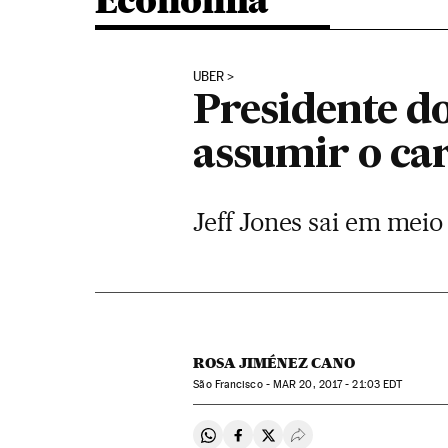
Economia
UBER
Presidente d
assumir o ca
Jeff Jones sai em mei
ROSA JIMÉNEZ CANO
São Francisco -
MAR
20, 2017 - 21:03
EDT
Compartir en Whatsapp
Compartir en Facebook
Compartir en Twitter
Desplegar Redes Soci