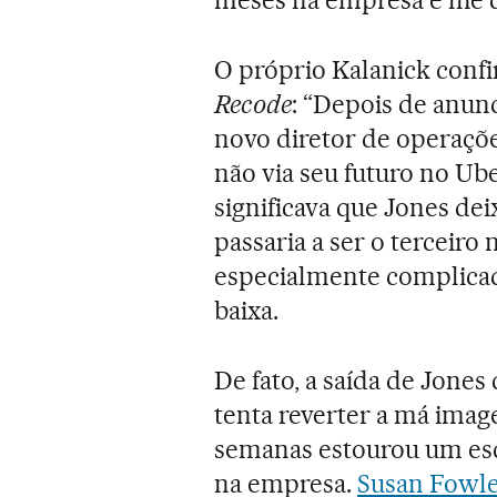
meses na empresa e lhe 
O próprio Kalanick confi
Recode
: “Depois de anun
novo diretor de operaçõe
não via seu futuro no U
significava que Jones dei
passaria a ser o terceir
especialmente complica
baixa.
De fato, a saída de Jon
tenta reverter a má imag
semanas estourou um esc
na empresa.
Susan Fowle