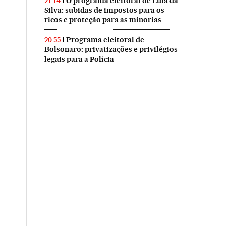
O programa eleitoral de Lula da
21:14
Silva: subidas de impostos para os
ricos e proteção para as minorias
Programa eleitoral de
20:55
Bolsonaro: privatizações e privilégios
legais para a Polícia