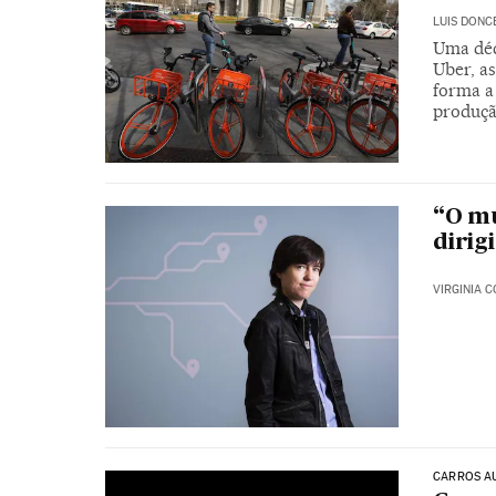
LUIS DONC
Uma déc
Uber, a
forma a
produção
“O mu
dirig
VIRGINIA 
CARROS A