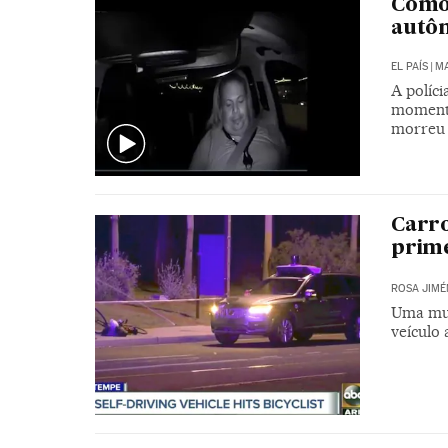
Como 
autô
EL PAÍS
|
MA
A políci
momento
morreu 
Carro
prime
ROSA JIMÉ
Uma mul
veículo