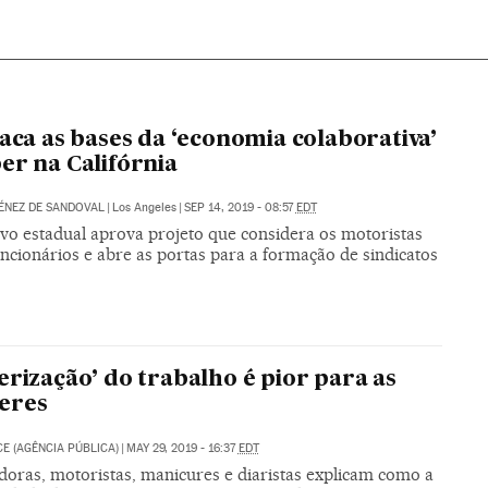
taca as bases da ‘economia colaborativa’
er na Califórnia
ÉNEZ DE SANDOVAL
|
Los Angeles
|
SEP 14, 2019 - 08:57
EDT
ivo estadual aprova projeto que considera os motoristas
ncionários e abre as portas para a formação de sindicatos
erização’ do trabalho é pior para as
eres
CE (AGÊNCIA PÚBLICA)
|
MAY 29, 2019 - 16:37
EDT
doras, motoristas, manicures e diaristas explicam como a