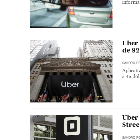
informal
Uber 
de 82
SANDRO PO
Aplicat
a 45 dól
Uber 
Stree
SANDRO PO