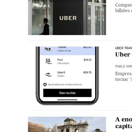
Companh
bilhões 
UBER TRAN
Uber 
PABLO XIM
Empresa
tornar 
A eno
capit