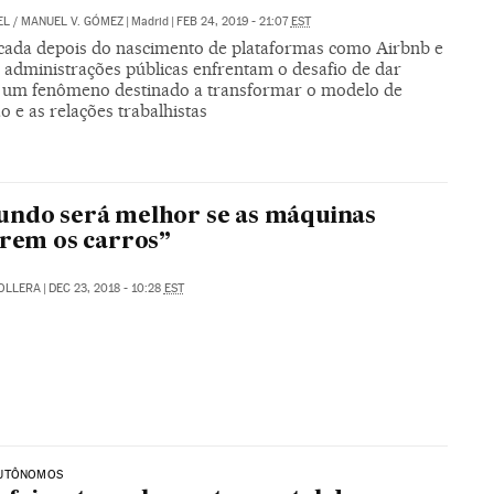
EL
/
MANUEL V. GÓMEZ
|
Madrid
|
FEB 24, 2019 - 21:07
EST
ada depois do nascimento de plataformas como Airbnb e
s administrações públicas enfrentam o desafio de dar
 um fenômeno destinado a transformar o modelo de
 e as relações trabalhistas
ndo será melhor se as máquinas
irem os carros”
COLLERA
|
DEC 23, 2018 - 10:28
EST
UTÔNOMOS