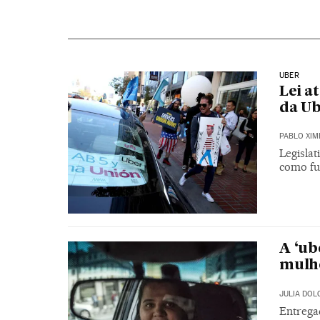
UBER
Lei a
da Ub
PABLO XIM
Legislat
como fu
A ‘ub
mulh
JULIA DOL
Entrega