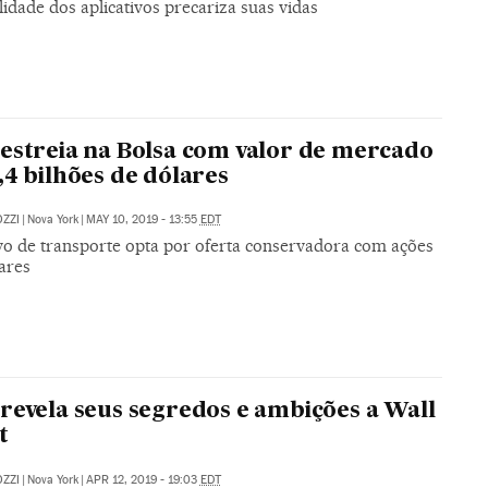
idade dos aplicativos precariza suas vidas
estreia na Bolsa com valor de mercado
,4 bilhões de dólares
ZZI
|
Nova York
|
MAY 10, 2019 - 13:55
EDT
ivo de transporte opta por oferta conservadora com ações
ares
revela seus segredos e ambições a Wall
t
ZZI
|
Nova York
|
APR 12, 2019 - 19:03
EDT