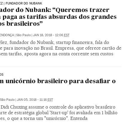
EZ | FUNDADOR DO NUBANK
ador do Nubank: “Queremos trazer
paga as tarifas absurdas dos grandes
s brasileiros”
MENDONÇA
|
São Paulo
|
JAN 18, 2018 - 12:06
EST
lez, fundador do Nubank, startup financeira, fala do
e para inovação no Brasil. Empresa, que oferece cartão de
sem tarifas, aposta agora na conta corrente sem custos
OS
m unicórnio brasileiro para desafiar o
São Paulo
|
JAN 05, 2018 - 11:16
EST
Didi Chuxing assume o controle do aplicativo brasileiro
te de estratégia global 'Start-up' foi avaliada em 1 bilhão
res, o que a torna um "unicórnio". Entenda