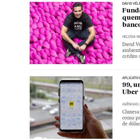
DAVID VÉL
Fund
quem 
banco
HELOÍSA 
David Vé
ambient
crédito 
APLICATIV
99, u
Uber
AGÊNCIAS
|
Chinesa 
como par
de dóla