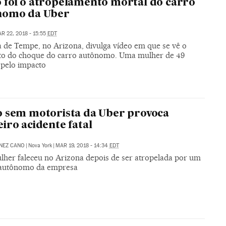
foi o atropelamento mortal do carro
nomo da Uber
R 22, 2018 - 15:55
EDT
a de Tempe, no Arizona, divulga vídeo em que se vê o
 do choque do carro autônomo. Uma mulher de 49
pelo impacto
 sem motorista da Uber provoca
iro acidente fatal
NEZ CANO
|
Nova York
|
MAR 19, 2018 - 14:34
EDT
her faleceu no Arizona depois de ser atropelada por um
 autônomo da empresa