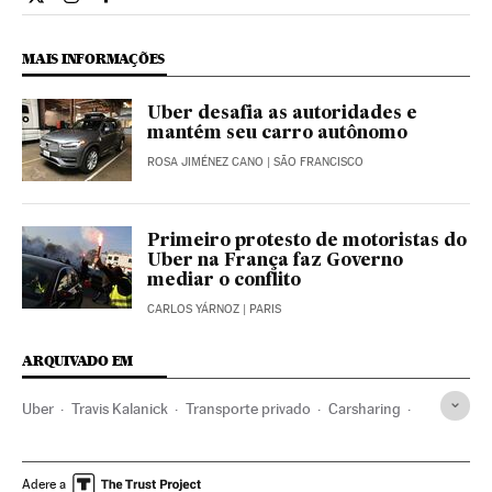
Economia El País Brasil en Twitter
Economia El País Brasil en Instagram
Economia El País Brasil en Facebook
MAIS INFORMAÇÕES
Uber desafia as autoridades e
mantém seu carro autônomo
ROSA JIMÉNEZ CANO
| SÃO FRANCISCO
Primeiro protesto de motoristas do
Uber na França faz Governo
mediar o conflito
CARLOS YÁRNOZ
| PARIS
ARQUIVADO EM
Uber
Travis Kalanick
Transporte privado
Carsharing
Apps
Aplicações informáticas
Consumo colaborativo
Transporte sustentável
Carros
Hábitos consumo
Adere a