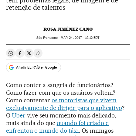
tem problemas legais, de imagem e de
retenção de talentos
ROSA JIMÉNEZ CANO
São Francisco -
MAR
24, 2017 - 19:12
EDT
Compartir en Whatsapp
Compartir en Facebook
Compartir en Twitter
Desplegar Redes Sociales
Añadir EL PAÍS en Google
Como conter a sangria de funcionários?
Como fazer com que os usuários voltem?
Como contentar
os motoristas que vivem
exclusivamente de dirigir para o aplicativo
?
O
Uber
vive seu momento mais delicado,
mais ainda do que
quando foi criado e
enfrentou o mundo do táxi
. Os inimigos