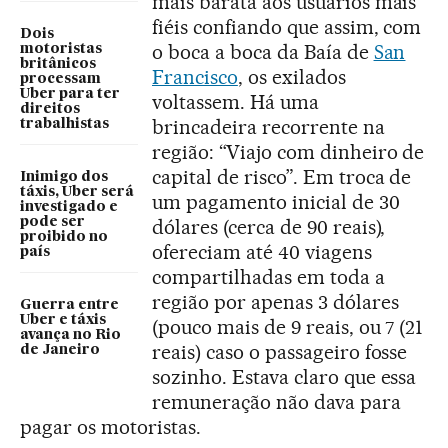
mais barata aos usuários mais
fiéis confiando que assim, com
Dois
o boca a boca da Baía de
San
motoristas
britânicos
Francisco
, os exilados
processam
Uber para ter
voltassem. Há uma
direitos
brincadeira recorrente na
trabalhistas
região: “Viajo com dinheiro de
capital de risco”. Em troca de
Inimigo dos
táxis, Uber será
um pagamento inicial de 30
investigado e
dólares (cerca de 90 reais),
pode ser
proibido no
ofereciam até 40 viagens
país
compartilhadas em toda a
região por apenas 3 dólares
Guerra entre
Uber e táxis
(pouco mais de 9 reais, ou 7 (21
avança no Rio
reais) caso o passageiro fosse
de Janeiro
sozinho. Estava claro que essa
remuneração não dava para
pagar os motoristas.