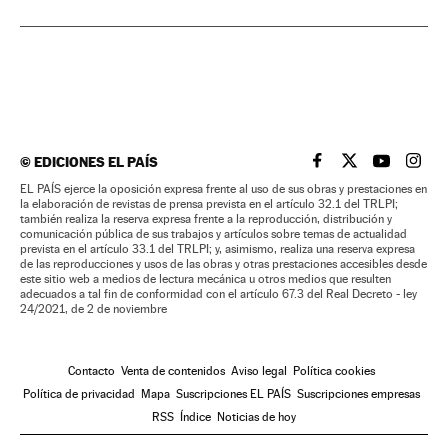
©
EDICIONES EL PAÍS
EL PAÍS BRASIL EN
EL PAÍS BRASI
EL PAÍS B
EL PA
EL PAÍS ejerce la oposición expresa frente al uso de sus obras y prestaciones en
la elaboración de revistas de prensa prevista en el artículo 32.1 del TRLPI;
también realiza la reserva expresa frente a la reproducción, distribución y
comunicación pública de sus trabajos y artículos sobre temas de actualidad
prevista en el artículo 33.1 del TRLPI; y, asimismo, realiza una reserva expresa
de las reproducciones y usos de las obras y otras prestaciones accesibles desde
este sitio web a medios de lectura mecánica u otros medios que resulten
adecuados a tal fin de conformidad con el artículo 67.3 del Real Decreto - ley
24/2021, de 2 de noviembre
Contacto
Venta de contenidos
Aviso legal
Política cookies
Política de privacidad
Mapa
Suscripciones EL PAÍS
Suscripciones empresas
RSS
Índice
Noticias de hoy