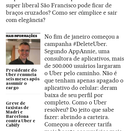
super liberal São Francisco pode ficar de
braços cruzados? Como ser cúmplice e sair
com elegância?
No fim de janeiro começou a
MAIS INFORMAÇÕES
campanha #DeleteUber.
Segundo AppAnnie, uma
consultora de aplicativos, mais
de 500.000 usuários largaram
Presidente do
o Uber pelo caminho. Não é
Uber renuncia
que tenham apenas apagado o
seis meses após
assumir o
aplicativo do celular: deram
cargo
baixa de seu perfil por
completo. Como o Uber
Greve de
taxistas de
resolveu? Do jeito que sabe
Madri e
fazer: abrindo a carteira.
Barcelona
contra Uber e
Começou a oferecer tarifa
Cabify