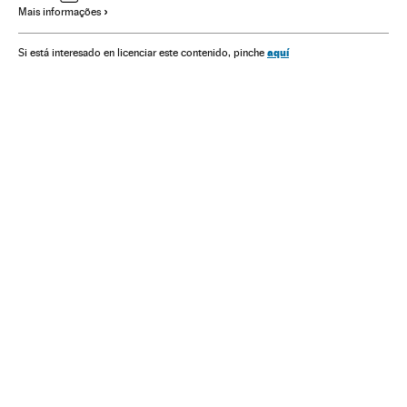
Mais informações
Veículos
Consumidores
Telefonia celular multimídia
Consumo
Celular
Programas informáticos
Empresas
aquí
Si está interesado en licenciar este contenido, pinche
Telefonia
Informática
Mobilidade
Transporte
Telecomunicações
Economia
Tecnologia
Indústria