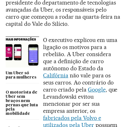
presidente do departamento de tecnologias
avançadas da Uber, os responsáveis pelo
carro que começou a rodar na quarta-feira na
capital do Vale do Silício.
O executivo explicou em uma
MAIS INFORMAÇÕES
ligação os motivos para a
rebelião. A Uber considera
que a definição de carro
autônomo do Estado da
Um Uber só
Califórnia
não vale para os
para mulheres
seus carros. Ao contrário do
carro criado pela
Google
, que
O motorista de
Levandowski evitou
Uber sem
braços nem
mencionar por ser sua
pernas que luta
pela
empresa anterior, os
mobilidade
fabricados pela Volvo e
utilizados pela Uber
possuem