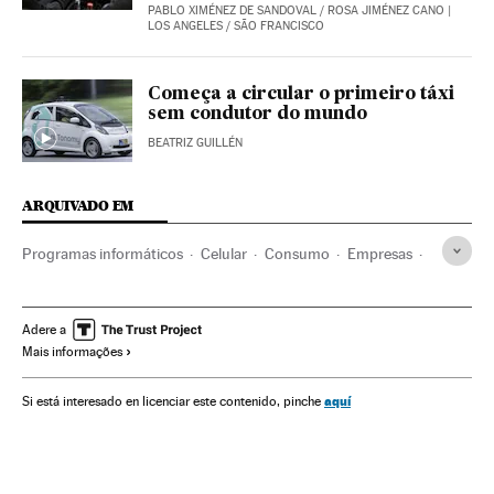
PABLO XIMÉNEZ DE SANDOVAL
/
ROSA JIMÉNEZ CANO
|
LOS ANGELES / SÃO FRANCISCO
Começa a circular o primeiro táxi
sem condutor do mundo
BEATRIZ GUILLÉN
ARQUIVADO EM
Programas informáticos
Celular
Consumo
Empresas
Informática
Transporte
Mobilidade
Telefonia
Indústria
Economia
Uber
Tecnologia
Adere a
Mais informações
Telecomunicações
Comunicações
Ciência
Apps
Transporte privado
Transporte sustentável
aquí
Si está interesado en licenciar este contenido, pinche
Consumo colaborativo
Aplicações informáticas
Hábitos consumo
Consumidores