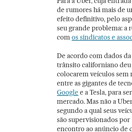
Para a Uber, cuja entrada
de rumores há mais de um
efeito definitivo, pelo a
seu grande problema: a 
com
os sindicatos e asso
De acordo com dados d
trânsito californiano de
colocarem veículos sem m
entre as gigantes de tecn
Google
e a Tesla, para s
mercado. Mas não a Uber. 
segundo a qual seus veí
são supervisionados por
encontro ao anúncio de 