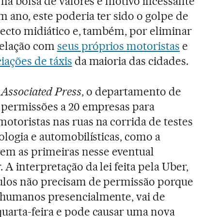
 na bolsa de valores é motivo incessante
 ano, este poderia ter sido o golpe de
specto midiático e, também, por eliminar
relação com
seus próprios motoristas
e
ciações de táxis
da maioria das cidades.
a
Associated Press
, o departamento de
u permissões a 20 empresas para
otoristas nas ruas na corrida de testes
ologia e automobilísticas, como a
erem as primeiras nesse eventual
A interpretação da lei feita pela Uber,
culos não precisam de permissão porque
 humanos presencialmente, vai de
quarta-feira e pode causar uma nova