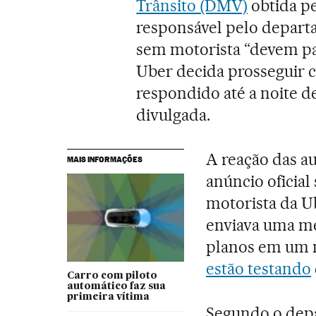
Trânsito (DMV)
obtida p
responsável pelo departa
sem motorista “devem par
Uber decida prosseguir 
respondido até a noite de
divulgada.
A reação das a
MAIS INFORMAÇÕES
anúncio oficial
motorista da U
enviava uma me
planos em um
estão testando
Carro com piloto
automático faz sua
primeira vítima
Segundo o depa