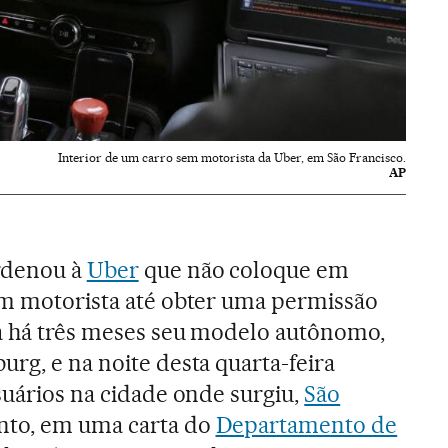
Interior de um carro sem motorista da Uber, em São Francisco.
AP
ordenou à
Uber
que não coloque em
em motorista até obter uma permissão
va há três meses seu modelo autônomo,
rg, e na noite desta quarta-feira
suários na cidade onde surgiu,
São
nto, em uma carta do
Departamento de