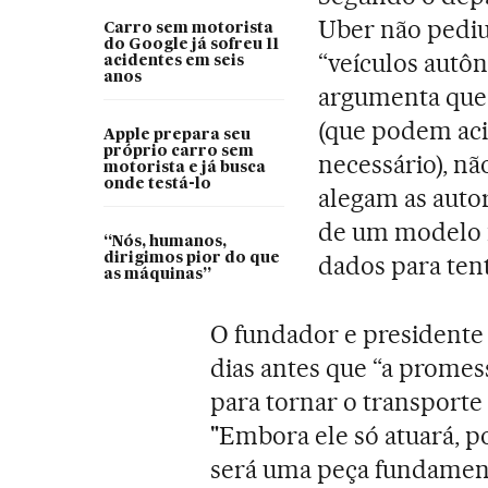
Uber não pediu
Carro sem motorista
do Google já sofreu 11
“veículos autô
acidentes em seis
anos
argumenta que 
(que podem aci
Apple prepara seu
próprio carro sem
necessário), nã
motorista e já busca
onde testá-lo
alegam as autor
de um modelo m
“Nós, humanos,
dirigimos pior do que
dados para ten
as máquinas”
O fundador e presidente
dias antes que “a promes
para tornar o transporte
"Embora ele só atuará, p
será uma peça fundament