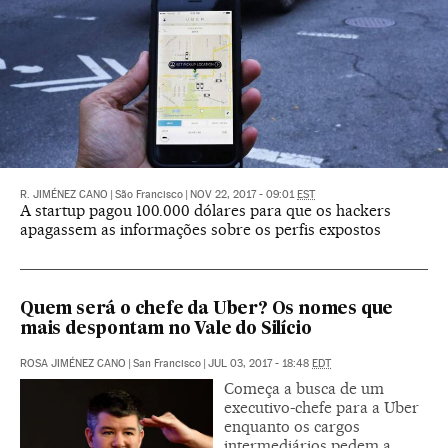
R. JIMÉNEZ CANO
|
São Francisco
|
NOV 22, 2017 - 09:01
EST
A startup pagou 100.000 dólares para que os hackers
apagassem as informações sobre os perfis expostos
Quem será o chefe da Uber? Os nomes que
mais despontam no Vale do Silício
ROSA JIMÉNEZ CANO
|
San Francisco
|
JUL 03, 2017 - 18:48
EDT
Começa a busca de um
executivo-chefe para a Uber
enquanto os cargos
intermediários pedem a