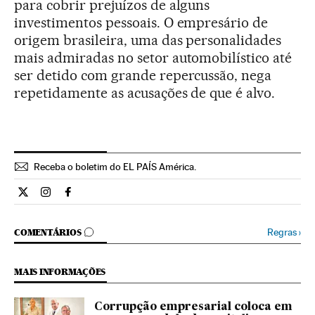
para cobrir prejuízos de alguns
investimentos pessoais. O empresário de
origem brasileira, uma das personalidades
mais admiradas no setor automobilístico até
ser detido com grande repercussão, nega
repetidamente as acusações de que é alvo.
Receba o boletim do EL PAÍS América.
Economia El País Brasil en Twitter
Economia El País Brasil en Instagram
Economia El País Brasil en Facebook
COMENTÁRIOS
Regras
›
COMENTÁRIOS
MAIS INFORMAÇÕES
Corrupção empresarial coloca em