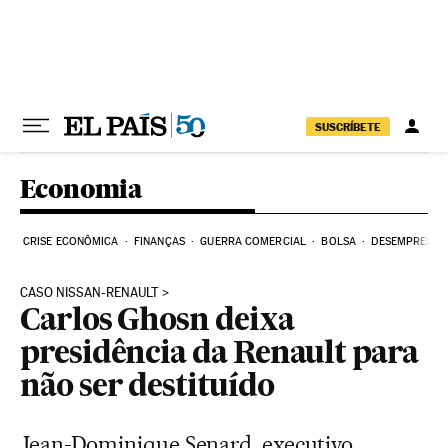
Pular para o conteúdo
SUSCRÍBETE
Economia
CRISE ECONÔMICA
FINANÇAS
GUERRA COMERCIAL
BOLSA
DESEMPREGO
CASO NISSAN-RENAULT
Carlos Ghosn deixa
presidência da Renault para
não ser destituído
Jean-Dominique Senard, executivo