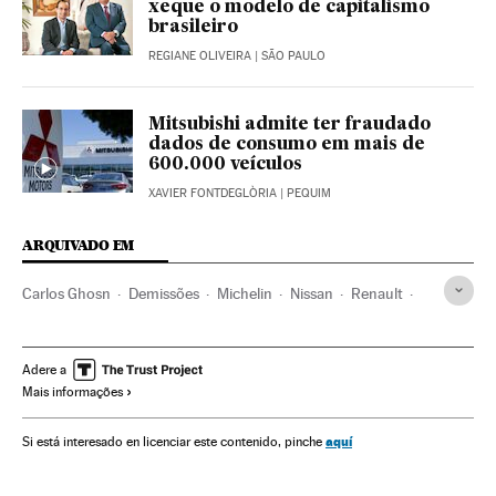
xeque o modelo de capitalismo
brasileiro
REGIANE OLIVEIRA
| SÃO PAULO
Mitsubishi admite ter fraudado
dados de consumo em mais de
600.000 veículos
XAVIER FONTDEGLÒRIA
| PEQUIM
ARQUIVADO EM
Carlos Ghosn
Demissões
Michelin
Nissan
Renault
Nissan Motors
Fabricantes automóveis
Delitos fiscais
Automobilismo
Empresas
Eventos
Delitos
Adere a
Mais informações
Julgamentos
Economia
Processo judicial
Indústria
Sociedade
Justiça
aquí
Si está interesado en licenciar este contenido, pinche