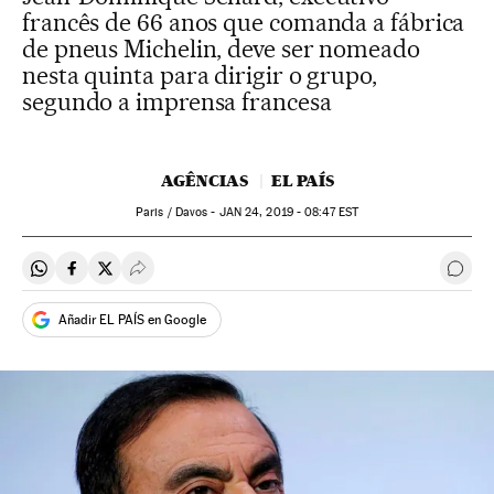
francês de 66 anos que comanda a fábrica
de pneus Michelin, deve ser nomeado
nesta quinta para dirigir o grupo,
segundo a imprensa francesa
AGÊNCIAS
EL PAÍS
Paris / Davos -
JAN
24, 2019 - 08:47
EST
Compartir en Whatsapp
Compartir en Facebook
Compartir en Twitter
Desplegar Redes Sociales
Come
Añadir EL PAÍS en Google