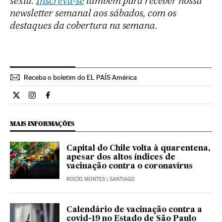
sexta.
Inscreva-se
também para receber nossa
newsletter semanal aos sábados, com os
destaques da cobertura na semana.
Receba o boletim do EL PAÍS América
Internacional El País Brasil en Twitter
Internacional El País Brasil en Instagram
Internacional El País Brasil en Facebook
MAIS INFORMAÇÕES
Capital do Chile volta à quarentena,
apesar dos altos índices de
vacinação contra o coronavírus
ROCÍO MONTES
| SANTIAGO
Calendário de vacinação contra a
covid-19 no Estado de São Paulo