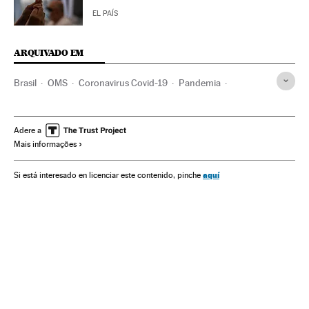
EL PAÍS
ARQUIVADO EM
Brasil
OMS
Coronavirus Covid-19
Pandemia
Coronavirus
Doenças infecciosas
Doenças respiratórias
Ministério Saúde
G-7
G-20
Reino Unido
Vacinação
Adere a
Mais informações
Vacinas
China
Estados Unidos
União Europeia
Mudança climática
emergência climática
Joseph Biden
aquí
Si está interesado en licenciar este contenido, pinche
Rainha Elizabeth II
Boris Johnson