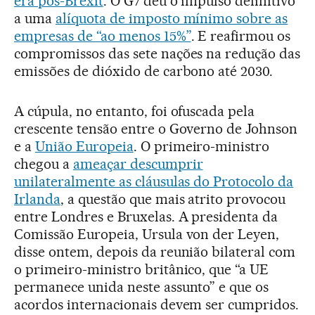
era pós-Brexit
. O G7 deu o impulso definitivo
a uma
alíquota de imposto mínimo sobre as
empresas de “ao menos 15%”
. E reafirmou os
compromissos das sete nações na redução das
emissões de dióxido de carbono até 2030.
A cúpula, no entanto, foi ofuscada pela
crescente tensão entre o Governo de Johnson
e a
União Europeia
. O primeiro-ministro
chegou a
ameaçar descumprir
unilateralmente as cláusulas do Protocolo da
Irlanda
, a questão que mais atrito provocou
entre Londres e Bruxelas. A presidenta da
Comissão Europeia, Ursula von der Leyen,
disse ontem, depois da reunião bilateral com
o primeiro-ministro britânico, que “a UE
permanece unida neste assunto” e que os
acordos internacionais devem ser cumpridos.