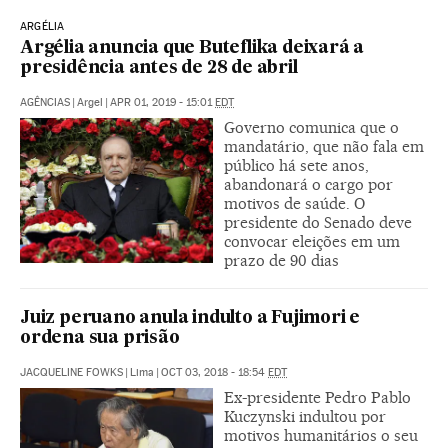
ARGÉLIA
Argélia anuncia que Buteflika deixará a
presidência antes de 28 de abril
AGÊNCIAS
|
Argel
|
APR 01, 2019 - 15:01
EDT
Governo comunica que o
mandatário, que não fala em
público há sete anos,
abandonará o cargo por
motivos de saúde. O
presidente do Senado deve
convocar eleições em um
prazo de 90 dias
Juiz peruano anula indulto a Fujimori e
ordena sua prisão
JACQUELINE FOWKS
|
Lima
|
OCT 03, 2018 - 18:54
EDT
Ex-presidente Pedro Pablo
Kuczynski indultou por
motivos humanitários o seu