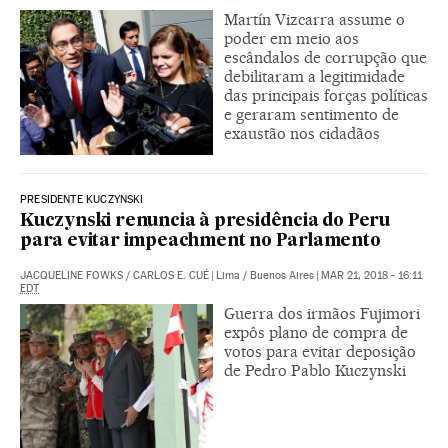
Martín Vizcarra assume o
poder em meio aos
escândalos de corrupção que
debilitaram a legitimidade
das principais forças políticas
e geraram sentimento de
exaustão nos cidadãos
PRESIDENTE KUCZYNSKI
Kuczynski renuncia à presidência do Peru
para evitar impeachment no Parlamento
JACQUELINE FOWKS
/
CARLOS E. CUÉ
|
Lima / Buenos Aires
|
MAR 21, 2018 - 16:11
EDT
Guerra dos irmãos Fujimori
expôs plano de compra de
votos para evitar deposição
de Pedro Pablo Kuczynski