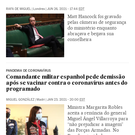
RAFA DE MIGUEL
|
Londres
|
JUN 26, 2021 - 17:44
EDT
Matt Hancock foi gravado
pelas câmeras de segurança
do ministério enquanto
abraçava e beijava sua
conselheira
PANDEMIA DE CORONAVÍRUS
Comandante militar espanhol pede demissão
após se vacinar contra o coronavírus antes do
programado
MIGUEL GONZÁLEZ
|
Madri
|
JAN 23, 2021 - 20:00
EST
Ministra Margarita Robles
aceita a renúncia do general
Miguel Ángel Villarroya para
“não prejudicar a imagem”
das Forças Armadas. No