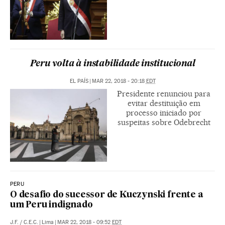
Peru volta à instabilidade institucional
EL PAÍS
|
MAR 22, 2018 - 20:18
EDT
Presidente renunciou para
evitar destituição em
processo iniciado por
suspeitas sobre Odebrecht
PERU
O desafio do sucessor de Kuczynski frente a
um Peru indignado
J.F.
/
C.E.C.
|
Lima
|
MAR 22, 2018 - 09:52
EDT