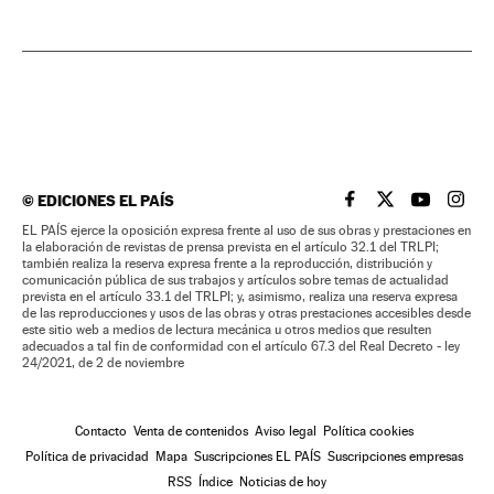
©
EDICIONES EL PAÍS
EL PAÍS BRASIL EN
EL PAÍS BRASI
EL PAÍS B
EL PA
EL PAÍS ejerce la oposición expresa frente al uso de sus obras y prestaciones en
la elaboración de revistas de prensa prevista en el artículo 32.1 del TRLPI;
también realiza la reserva expresa frente a la reproducción, distribución y
comunicación pública de sus trabajos y artículos sobre temas de actualidad
prevista en el artículo 33.1 del TRLPI; y, asimismo, realiza una reserva expresa
de las reproducciones y usos de las obras y otras prestaciones accesibles desde
este sitio web a medios de lectura mecánica u otros medios que resulten
adecuados a tal fin de conformidad con el artículo 67.3 del Real Decreto - ley
24/2021, de 2 de noviembre
Contacto
Venta de contenidos
Aviso legal
Política cookies
Política de privacidad
Mapa
Suscripciones EL PAÍS
Suscripciones empresas
RSS
Índice
Noticias de hoy