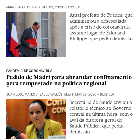
MARC BASSETS
|
Paris
|
JUL 03, 2020 - 11:32
EDT
Atual prefeito de Prades, que
administrou a desescalada
após a crise do coronavírus,
assume lugar de Édouard
Philippe, que pediu demissão
PANDEMIA DE CORONAVÍRUS
Pedido de Madri para abrandar confinamento
gera tempestade na política regional
JUAN JOSÉ MATEO
/
ISABEL VALDÉS
|
Madri
|
MAY 08, 2020 - 16:58
EDT
Secretário de Saúde enviou o
relatório técnico ao Governo
central na última hora, sem o
aval da diretora-geral de
Saúde Pública, que pediu
demissão