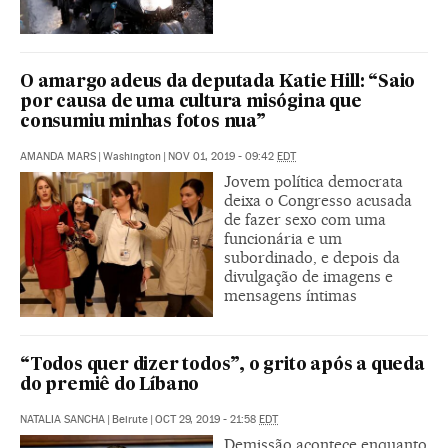
O amargo adeus da deputada Katie Hill: “Saio
por causa de uma cultura misógina que
consumiu minhas fotos nua”
AMANDA MARS
|
Washington
|
NOV 01, 2019 - 09:42
EDT
Jovem política democrata
deixa o Congresso acusada
de fazer sexo com uma
funcionária e um
subordinado, e depois da
divulgação de imagens e
mensagens íntimas
“Todos quer dizer todos”, o grito após a queda
do premiê do Líbano
NATALIA SANCHA
|
Beirute
|
OCT 29, 2019 - 21:58
EDT
Demissão acontece enquanto