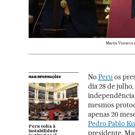
Martín Vizcarra 
No
Peru
os pre
MAIS INFORMAÇÕES
dia 28 de julho
independência,
mesmos protoco
apenas 20 mese
Pedro Pablo Ku
Peru volta à
presidente, Ma
instabilidade