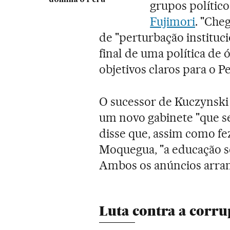
grupos político
Fujimori
. "Che
de "perturbação instituc
final de uma política de
objetivos claros para o P
O sucessor de Kuczynsk
um novo gabinete "que 
disse que, assim como fe
Moquegua, "a educação ser
Ambos os anúncios arran
Luta contra a corr