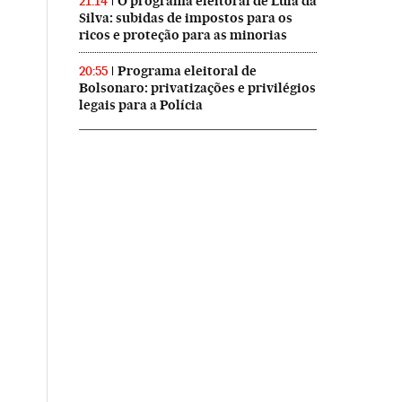
O programa eleitoral de Lula da
21:14
Silva: subidas de impostos para os
ricos e proteção para as minorias
Programa eleitoral de
20:55
Bolsonaro: privatizações e privilégios
legais para a Polícia