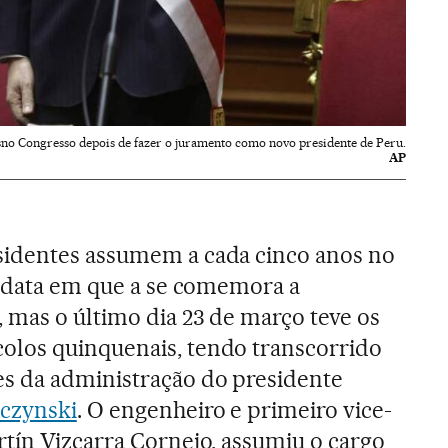
sno Congresso depois de fazer o juramento como novo presidente de Peru.
AP
sidentes assumem a cada cinco anos no
, data em que a se comemora a
 mas o último dia 23 de março teve os
los quinquenais, tendo transcorrido
s da administração do presidente
czynski
. O engenheiro e primeiro vice-
rtín Vizcarra Cornejo, assumiu o cargo