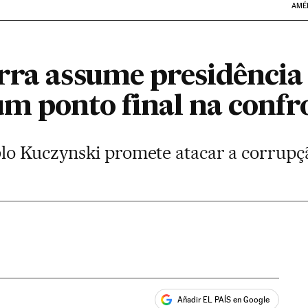
AMÉ
rra assume presidência
m ponto final na confr
lo Kuczynski promete atacar a corrupç
Añadir EL PAÍS en Google
ales