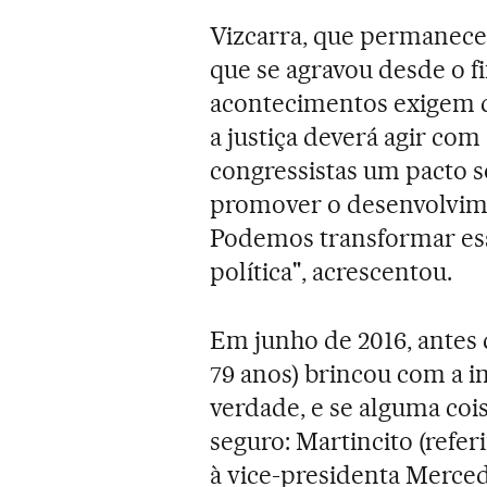
Vizcarra, que permaneceu
que se agravou desde o fi
acontecimentos exigem q
a justiça deverá agir co
congressistas um pacto s
promover o desenvolvime
Podemos transformar ess
política", acrescentou.
Em junho de 2016, antes 
79 anos) brincou com a i
verdade, e se alguma coi
seguro: Martincito (refer
à vice-presidenta Merce