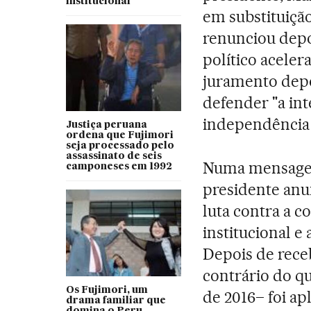
institucional
em substituiçã
renunciou depo
político acele
juramento depo
defender "a int
independência 
Justiça peruana
ordena que Fujimori
seja processado pelo
assassinato de seis
Numa mensagem
camponeses em 1992
presidente anu
luta contra a c
institucional e
Depois de receb
contrário do q
Os Fujimori, um
de 2016– foi ap
drama familiar que
domina o Peru