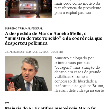
mais cedo como motivo da
transferência do presidente
para a capital paulista
SUPREMO TRIBUNAL FEDERAL
A despedida de Marco Aurélio Mello, o
“ministro do voto vencido” e da coerência que
despertou polêmica
GIL ALESSI
|
São Paulo
|
JUL 12, 2021 - 09:08
EDT
Ministro é elogiado por
criminalistas por sua
“coragem”, mas atuação do
decano em casos de grande
visibilidade, como a
concessão de liberdade a
traficante e ao goleiro Bruno,
fizeram dele vidraça na corte
STF
Maioria do STF ratifica que Sérgio Moro foi