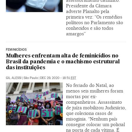
assessoramento científico.
Presidente da Câmara
adverte Planalto pela
primeira vez: “Os remédios
políticos no Parlamento são
conhecidos e são todos
amargos”
FEMINICÍDIOS
Mulheres enfrentam alta de feminicídios no
Brasil da pandemia e o machismo estrutural
das instituições
GIL ALESSI
|
São Paulo
|
DEC 29, 2020 - 18:51
EST
No feriado do Natal, ao
menos seis mulheres foram
mortas por ex-
companheiros. Assassinato
de juíza mobilizou Judiciário,
que coleciona casos de
misoginia. “Nenhum país
consegue colocar um policial
na porta de cada vítima. É