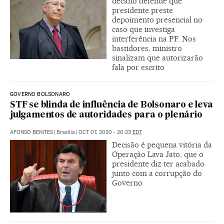
decano defende que
presidente preste
depoimento presencial no
caso que investiga
interferência na PF. Nos
bastidores, ministro
sinalizam que autorizarão
fala por escrito
GOVERNO BOLSONARO
STF se blinda de influência de Bolsonaro e leva
julgamentos de autoridades para o plenário
AFONSO BENITES
|
Brasília
|
OCT 07, 2020 - 20:23
EDT
Decisão é pequena vitória da
Operação Lava Jato, que o
presidente diz ter acabado
junto com a corrupção do
Governo