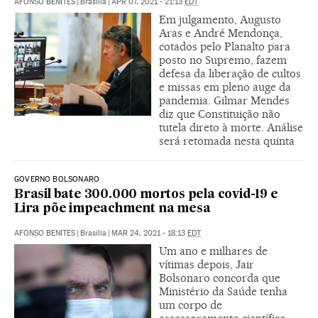
AFONSO BENITES
|
Brasília
|
APR 07, 2021 - 21:13
EDT
Em julgamento, Augusto
Aras e André Mendonça,
cotados pelo Planalto para
posto no Supremo, fazem
defesa da liberação de cultos
e missas em pleno auge da
pandemia. Gilmar Mendes
diz que Constituição não
tutela direto à morte. Análise
será retomada nesta quinta
GOVERNO BOLSONARO
Brasil bate 300.000 mortos pela covid-19 e
Lira põe impeachment na mesa
AFONSO BENITES
|
Brasília
|
MAR 24, 2021 - 18:13
EDT
Um ano e milhares de
vítimas depois, Jair
Bolsonaro concorda que
Ministério da Saúde tenha
um corpo de