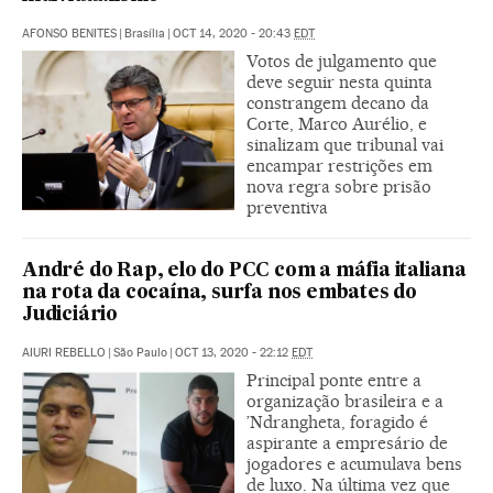
AFONSO BENITES
|
Brasília
|
OCT 14, 2020 - 20:43
EDT
Votos de julgamento que
deve seguir nesta quinta
constrangem decano da
Corte, Marco Aurélio, e
sinalizam que tribunal vai
encampar restrições em
nova regra sobre prisão
preventiva
André do Rap, elo do PCC com a máfia italiana
na rota da cocaína, surfa nos embates do
Judiciário
AIURI REBELLO
|
São Paulo
|
OCT 13, 2020 - 22:12
EDT
Principal ponte entre a
organização brasileira e a
’Ndrangheta, foragido é
aspirante a empresário de
jogadores e acumulava bens
de luxo. Na última vez que