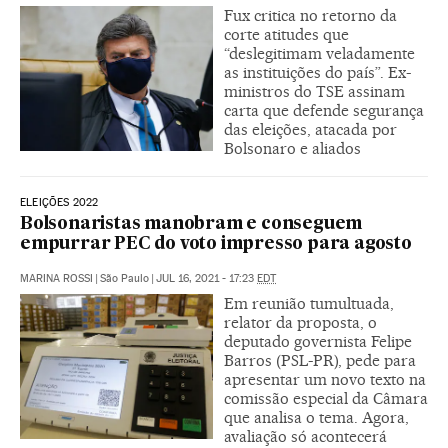
Fux critica no retorno da
corte atitudes que
“deslegitimam veladamente
as instituições do país”. Ex-
ministros do TSE assinam
carta que defende segurança
das eleições, atacada por
Bolsonaro e aliados
ELEIÇÕES 2022
Bolsonaristas manobram e conseguem
empurrar PEC do voto impresso para agosto
MARINA ROSSI
|
São Paulo
|
JUL 16, 2021 - 17:23
EDT
Em reunião tumultuada,
relator da proposta, o
deputado governista Felipe
Barros (PSL-PR), pede para
apresentar um novo texto na
comissão especial da Câmara
que analisa o tema. Agora,
avaliação só acontecerá