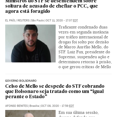
Ministros do STF se desentendem sobre
soltura de acusado de chefiar o PCC, que
agora está foragido
EL PAÍS
/
REUTERS
|
São Paulo
|
OCT 11, 2020 - 17:07
EDT
Traficante condenado duas
vezes em segunda instância
por tráfico internacional de
drogas foi solto por decisão
de Marco Aurélio Mello, do
STF. Luiz Fux, presidente do
Supremo, suspendeu ação e
determinou retorno à prisão,
o que gerou críticas de Mello
GOVERNO BOLSONARO
Celso de Mello se despede do STF cobrando
que Bolsonaro seja tratado como um “igual
perante o Estado”
AFONSO BENITES
|
Brasília
|
OCT 08, 2020 - 17:59
EDT
Em sua última sessão,