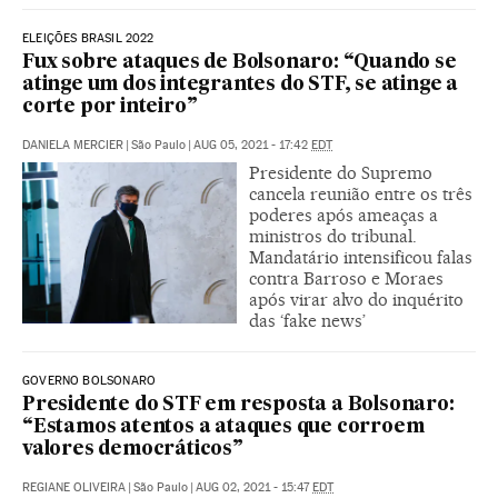
ELEIÇÕES BRASIL 2022
Fux sobre ataques de Bolsonaro: “Quando se
atinge um dos integrantes do STF, se atinge a
corte por inteiro”
DANIELA MERCIER
|
São Paulo
|
AUG 05, 2021 - 17:42
EDT
Presidente do Supremo
cancela reunião entre os três
poderes após ameaças a
ministros do tribunal.
Mandatário intensificou falas
contra Barroso e Moraes
após virar alvo do inquérito
das ‘fake news’
GOVERNO BOLSONARO
Presidente do STF em resposta a Bolsonaro:
“Estamos atentos a ataques que corroem
valores democráticos”
REGIANE OLIVEIRA
|
São Paulo
|
AUG 02, 2021 - 15:47
EDT