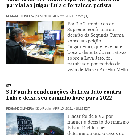
parcial ao julgar Lula e fortalece petista
REGIANE OLIVEIRA
|
São Paulo
|
APR 22, 2021 - 17:25
EDT
Por 7 x 2, ministros do
Supremo confirmaram
decisão da Segunda Turma
sobre suspeição.
Julgamento, que teve bate-
boca e disputa de narrativas
sobre a Lava Jato, foi
paralisado por pedido de
vista de Marco Aurélio Mello
STF
STF anula condenações da Lava Jato contra
Lula e deixa seu caminho livre para 2022
REGIANE OLIVEIRA
|
São Paulo
|
APR 15, 2021 - 19:18
EDT
Placar foi de 8 a 3 por
manter a decisão do ministro
Edson Fachin que
determinou que o casos do