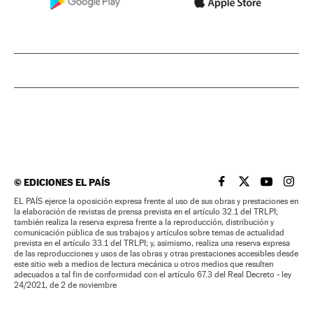
©
EDICIONES EL PAÍS
EL PAÍS BRASIL EN
EL PAÍS BRASI
EL PAÍS B
EL PA
EL PAÍS ejerce la oposición expresa frente al uso de sus obras y prestaciones en
la elaboración de revistas de prensa prevista en el artículo 32.1 del TRLPI;
también realiza la reserva expresa frente a la reproducción, distribución y
comunicación pública de sus trabajos y artículos sobre temas de actualidad
prevista en el artículo 33.1 del TRLPI; y, asimismo, realiza una reserva expresa
de las reproducciones y usos de las obras y otras prestaciones accesibles desde
este sitio web a medios de lectura mecánica u otros medios que resulten
adecuados a tal fin de conformidad con el artículo 67.3 del Real Decreto - ley
24/2021, de 2 de noviembre