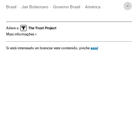
Brasil
Jair Bolsonaro
Governo Brasil
América
Governo
Presidente Brasil
Presidência Brasil
STF
Luiz Inacio Lula Da Silva
Luís Roberto Barroso
Luiz Fux
Adere a
Mais informações
Justiça
Dilma Rousseff
Sergio Moro
Procuradoria-Geral República
aquí
Si está interesado en licenciar este contenido, pinche