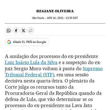
REGIANE OLIVEIRA
São Paulo -
APR
14, 2021 - 12:55
EDT
Compartir en Whatsapp
Compartir en Facebook
Compartir en Twitter
Desplegar Redes Sociales
Añadir EL PAÍS en Google
A anulação dos processos do ex-presidente
Luiz Inácio Lula da Silva
e a suspeição do ex-
juiz Sergio Moro voltam à pauta do
Supremo
Tribunal Federal (STF)
, em uma sessão
decisiva nesta quarta-feira. O plenário da
Corte julga os recursos tanto da
Procuradoria-Geral da República quando da
defesa de Lula, que vão determinar se os
processos do ex-presidente na Lava Jato