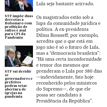
Lula seja bastante acirrado.
Os magistrados estão sob a
STF impõe duas
derrotas a
lupa da comunidade jurídica e
Bolsonaro com
proibição de
política. A ex-presidenta
cultos e aval
Dilma Rousseff, por exemplo,
para CPI da
Pandemia
acredita que o que está em
jogo não é só o futuro de Lula,
mas a “democracia brasileira”:
“Há uma certa inconformidade
e temor dos mesmos que
prenderam o Lula por 580 dias
STF vai decidir
se
—indevidamente, fato hoje
governadores e
reconhecido pelos ministros
prefeitos
podem vetar
do Supremo—, de que ele
abertura de
igrejas na
possa ser candidato à
pandemia
Presidência da República”.