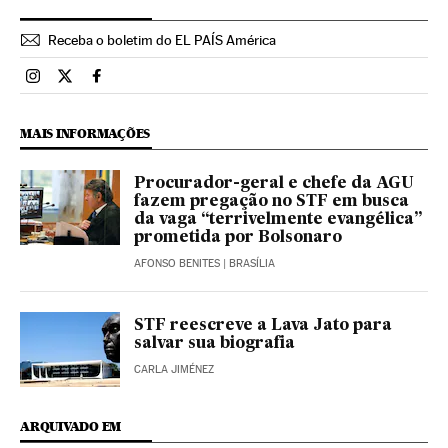
Receba o boletim do EL PAÍS América
Brasil El País Brasil en Instagram
Brasil El País Brasil en Twitter
Brasil El País Brasil en Facebook
MAIS INFORMAÇÕES
Procurador-geral e chefe da AGU
fazem pregação no STF em busca
da vaga “terrivelmente evangélica”
prometida por Bolsonaro
AFONSO BENITES
| BRASÍLIA
STF reescreve a Lava Jato para
salvar sua biografia
CARLA JIMÉNEZ
ARQUIVADO EM